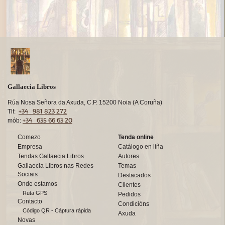
Gallaecia Libros
Rúa Nosa Señora da Axuda, C.P. 15200 Noia (A Coruña)
+34 981 823 272
Tlf:
+34 635 66 63 20
mób:
Comezo
Tenda online
Empresa
Catálogo en liña
Tendas Gallaecia Libros
Autores
Gallaecia Libros nas Redes
Temas
Sociais
Destacados
Onde estamos
Clientes
Ruta GPS
Pedidos
Contacto
Condicións
Código QR - Cáptura rápida
Axuda
Novas