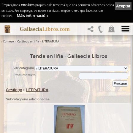
Empregamos
cookies
propias e de terceiros que nos permiten ofrecer os nosos
Aceptar
servizos. Ao empregar os nosos servizos, aceptas o uso que facemos das
Máis información
cookies.
Gallaecia
Libros.com
0
::
>
>
Comezo
Catálogo en liña
LITERATURA
Tenda en liña - Gallaecia Libros
Ver categoría:
Procurar texto:
Catálogo
>
LITERATURA
Subcategorías relacionadas: