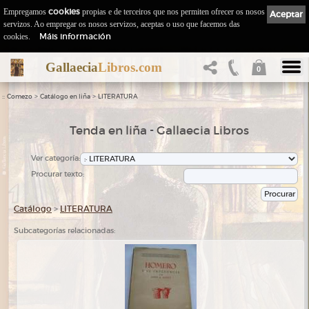
Empregamos
cookies
propias e de terceiros que nos permiten ofrecer os nosos
Aceptar
servizos. Ao empregar os nosos servizos, aceptas o uso que facemos das
Máis información
cookies.
Gallaecia
Libros.com
0
::
>
>
Comezo
Catálogo en liña
LITERATURA
Tenda en liña - Gallaecia Libros
Ver categoría:
Procurar texto:
Catálogo
>
LITERATURA
Subcategorías relacionadas: