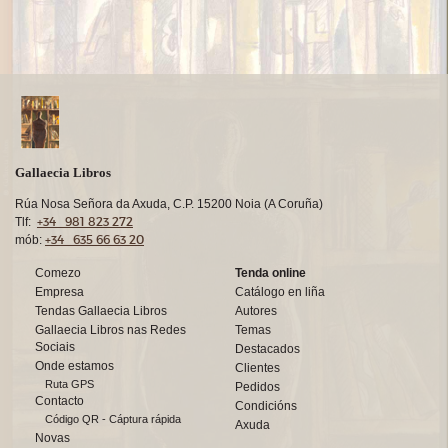
Gallaecia Libros
Rúa Nosa Señora da Axuda, C.P. 15200 Noia (A Coruña)
+34 981 823 272
Tlf:
+34 635 66 63 20
mób:
Comezo
Tenda online
Empresa
Catálogo en liña
Tendas Gallaecia Libros
Autores
Gallaecia Libros nas Redes
Temas
Sociais
Destacados
Onde estamos
Clientes
Ruta GPS
Pedidos
Contacto
Condicións
Código QR - Cáptura rápida
Axuda
Novas