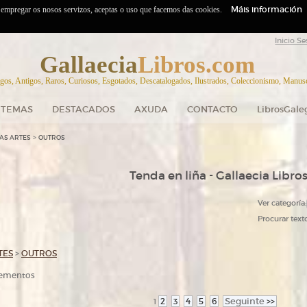
Máis información
o empregar os nosos servizos, aceptas o uso que facemos das cookies.
Inicio Se
Gallaecia
Libros.com
gos, Antigos, Raros, Curiosos, Esgotados, Descatalogados, Ilustrados, Coleccionismo, Manuscr
TEMAS
DESTACADOS
AXUDA
CONTACTO
LibrosGale
>
AS ARTES
OUTROS
Tenda en liña - Gallaecia Libro
Ver categoría:
Procurar texto
TES
>
OUTROS
elementos
2
3
4
5
6
Seguinte
>>
1