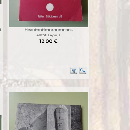
a
Heautontimoroumenos
o
Autor:
Leyva, J.
12,00 €