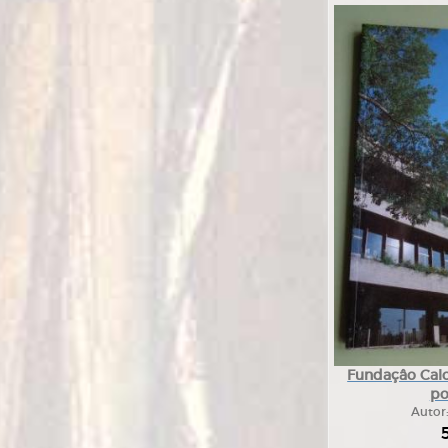
Fundaçâo Calo
po
Autor