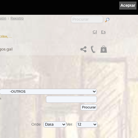
Aceptar
sión
Rexistro
|
Gl
Es
itos, ...
gos.gal
0
s
:
Orde
Ver: