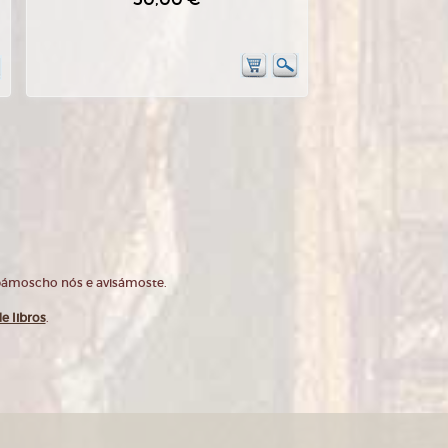
opámoscho nós e avisámoste.
e libros
.