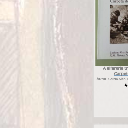
A alfarería 
Carpet
Autor:
García Alén, 
4