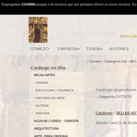
Empregamos
cookies
propias e de terceiros que nos permiten ofrecer os nosos servizos. A
Libros Gale
COMEZO
EMPRESA
TENDA
AUTORES
::
>
>
Comezo
Catálogo en liña
BELL
Catálogo en liña:
BELAS ARTES
CINEMA
Catálogo de produtos:
ESCULTURA / CERÁMICA
OUTROS
Categoría:
HISTORIA DA ARTE
OUTROS
Catálogo
>
BELLAS AR
PINTURA
AGUILAR / CRISOL - CRISOLÍN
Dende 1 até 12 de 63 
ARQUITECTURA
ARTE: OBRA ORIXINAL