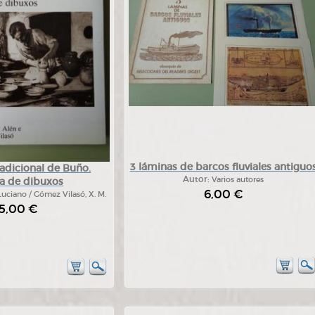
3 láminas de barcos fluviales antiguo
tradicional de Buño.
Autor:
Varios autores
a de dibuxos
6,00 €
Luciano / Gómez Vilasó, X. M.
5,00 €