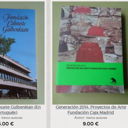
uste Gulbenkian (En
Generación 2014. Proyectos de Arte
rtugués)
Fundación Caja Madrid
:
Varios autores
Autor:
Varios autores
5,00 €
9,00 €