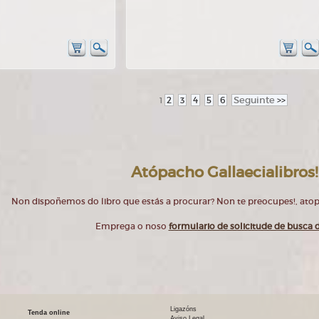
2
3
4
5
6
Seguinte
>>
1
Atópacho Gallaecialibros!
Non dispoñemos do libro que estás a procurar? Non te preocupes!, at
Emprega o noso
formulario de solicitude de busca d
Ligazóns
Tenda online
Aviso Legal