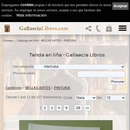
Empregamos
cookies
propias e de terceiros que nos permiten ofrecer os nosos
Aceptar
servizos. Ao empregar os nosos servizos, aceptas o uso que facemos das
Máis información
cookies.
Gallaecia
Libros.com
0
::
>
>
>
Comezo
Catálogo en liña
BELLAS ARTES
PINTURA
Tenda en liña - Gallaecia Libros
Ver categoría:
Procurar texto:
Catálogo
>
BELLAS ARTES
>
PINTURA
Dende 1 até 12 de 327 elementos
Orde
Ver:
2
3
4
9
28
>>
1
...