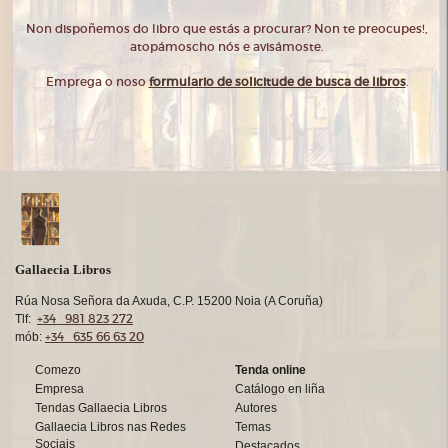
Non dispoñemos do libro que estás a procurar? Non te preocupes!,
atopámoscho nós e avisámoste.
Emprega o noso
formulario de solicitude de busca de libros
.
Gallaecia Libros
Rúa Nosa Señora da Axuda, C.P. 15200 Noia (A Coruña)
+34 981 823 272
Tlf:
+34 635 66 63 20
mób:
Comezo
Tenda online
Empresa
Catálogo en liña
Tendas Gallaecia Libros
Autores
Gallaecia Libros nas Redes
Temas
Sociais
Destacados