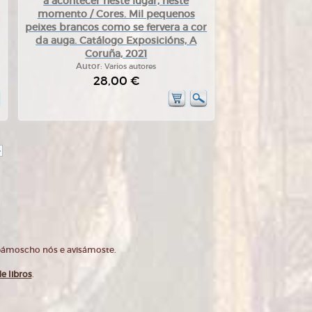
a acontecer neste lugar, neste
momento / Cores. Mil pequenos
peixes brancos como se fervera a cor
da auga. Catálogo Exposicións, A
Coruña, 2021
Autor:
Varios autores
28,00 €
>
opámoscho nós e avisámoste.
e libros
.