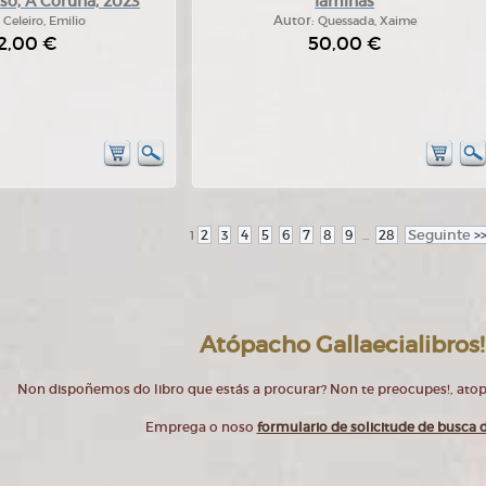
so, A Coruña, 2023
láminas
:
Celeiro, Emilio
Autor:
Quessada, Xaime
2,00 €
50,00 €
2
3
4
5
6
7
8
9
28
Seguinte
>
1
...
Atópacho Gallaecialibros!
Non dispoñemos do libro que estás a procurar? Non te preocupes!, at
Emprega o noso
formulario de solicitude de busca d