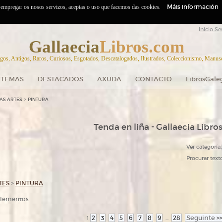
Máis información
o empregar os nosos servizos, aceptas o uso que facemos das cookies.
Inicio Se
Gallaecia
Libros.com
gos, Antigos, Raros, Curiosos, Esgotados, Descatalogados, Ilustrados, Coleccionismo, Manuscr
TEMAS
DESTACADOS
AXUDA
CONTACTO
LibrosGale
>
AS ARTES
PINTURA
Tenda en liña - Gallaecia Libro
Ver categoría:
Procurar texto
TES
>
PINTURA
 elementos
2
3
4
5
6
7
8
9
28
Seguinte
>
1
...