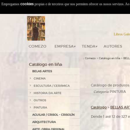
Empregamos
cookies
propias e de terceiros que nos permiten ofrecer os nosos servizos. A
Libros Gale
COMEZO
EMPRESA
TENDA
AUTORES
::
>
>
Comezo
Catálogo en liña
BELL
Catálogo en liña:
BELAS ARTES
CINEMA
Catálogo de produtos:
ESCULTURA / CERÁMICA
PINTURA
Categoría:
HISTORIA DA ARTE
OUTROS
Catálogo
>
BELLAS AR
PINTURA
AGUILAR / CRISOL - CRISOLÍN
Dende 1 até 12 de 327
ARQUITECTURA
ARTE: OBRA ORIXINAL