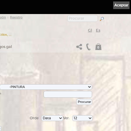
Aceptar
sión
Rexistro
|
Gl
Es
itos, ...
gos.gal
0
s
:
Orde
Ver:
>