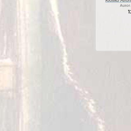
Kiosko Alfon
Autor
1