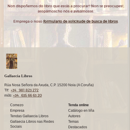
Non dispoñemos do libro que estás a procurar? Non te preocupes!,
atopámoscho nós e avisámoste.
Emprega o noso
formulario de solicitude de busca de libros
.
Gallaecia Libros
Rúa Nosa Señora da Axuda, C.P. 15200 Noia (A Coruña)
+34 981 823 272
Tlf:
+34 635 66 63 20
mób:
Comezo
Tenda online
Empresa
Catálogo en liña
Tendas Gallaecia Libros
Autores
Gallaecia Libros nas Redes
Temas
Sociais
Destacados