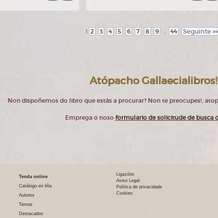
2
3
4
5
6
7
8
9
44
Seguinte
>
1
...
Atópacho Gallaecialibros!
Non dispoñemos do libro que estás a procurar? Non te preocupes!, at
Emprega o noso
formulario de solicitude de busca d
Ligazóns
Tenda online
Aviso Legal
Catálogo en liña
Política de privacidade
Cookies
Autores
Temas
Destacados