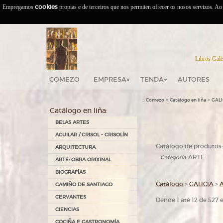
Empregamos
cookies
propias e de terceiros que nos permiten ofrecer os nosos servizos. A
Libros Gale
COMEZO
EMPRESA
TENDA
AUTORES
::
>
>
Comezo
Catálogo en liña
GALI
Catálogo en liña:
BELAS ARTES
AGUILAR / CRISOL - CRISOLÍN
Catálogo de produtos:
ARQUITECTURA
ARTE
Categoría:
ARTE: OBRA ORIXINAL
BIOGRAFÍAS
Catálogo
>
GALICIA
>
CAMIÑO DE SANTIAGO
CERVANTES
Dende 1 até 12 de 527
CIENCIAS
COCIÑA E GASTRONOMÍA