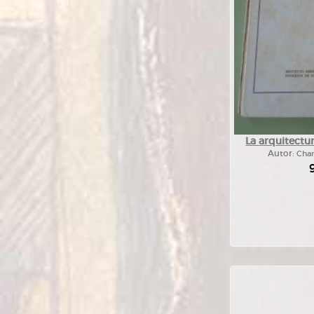
La arquitectur
Autor:
Cha