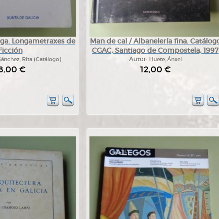
ega. Longametraxes de
Man de cal / Albanelería fina. Catálog
Ficción
CGAC, Santiago de Compostela, 1997
Sánchez, Rita (Catálogo)
Autor:
Huete, Ánxel
8,00 €
12,00 €