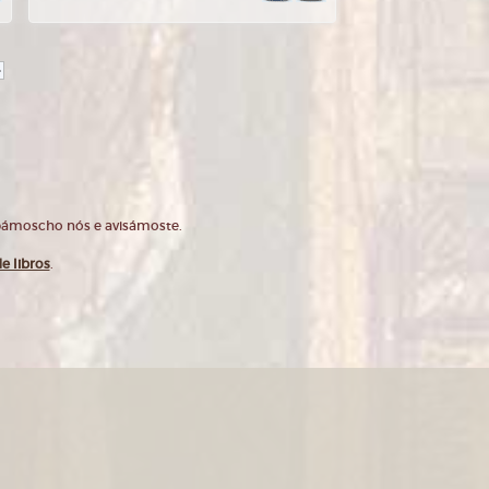
>
opámoscho nós e avisámoste.
e libros
.