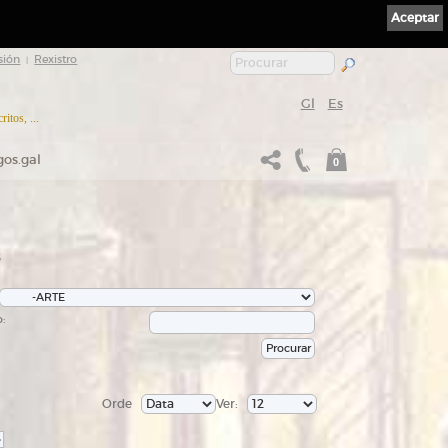
Aceptar
sión
Rexistro
|
Gl
Es
itos, ...
gos.gal
0
s
:
Orde
Ver:
>