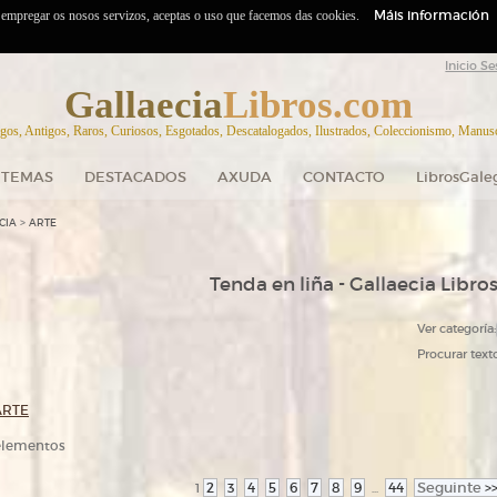
Máis información
o empregar os nosos servizos, aceptas o uso que facemos das cookies.
Inicio Se
Gallaecia
Libros.com
gos, Antigos, Raros, Curiosos, Esgotados, Descatalogados, Ilustrados, Coleccionismo, Manuscr
TEMAS
DESTACADOS
AXUDA
CONTACTO
LibrosGale
>
CIA
ARTE
Tenda en liña - Gallaecia Libro
Ver categoría:
Procurar texto
ARTE
 elementos
2
3
4
5
6
7
8
9
44
Seguinte
>
1
...