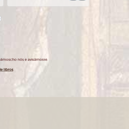
>
opámoscho nós e avisámoste.
e libros
.