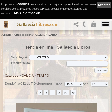
Empregamos
cookies
propias e de terceiros que nos permiten ofrecer os nosos
Aceptar
servizos. Ao empregar os nosos servizos, aceptas o uso que facemos das
Máis información
cookies.
Gallaecia
Libros.com
0
::
>
>
>
Comezo
Catálogo en liña
GALICIA
TEATRO
Tenda en liña - Gallaecia Libros
Ver categoría:
Procurar texto:
Catálogo
>
GALICIA
>
TEATRO
Dende 1 até 12 de 110 elementos
Orde
Ver:
2
3
4
9
10
>>
1