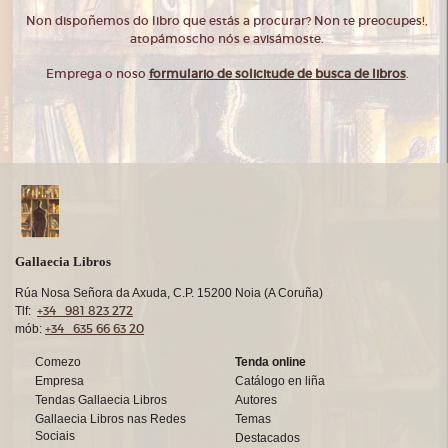
Non dispoñemos do libro que estás a procurar? Non te preocupes!,
atopámoscho nós e avisámoste.
Emprega o noso
formulario de solicitude de busca de libros
.
Gallaecia Libros
Rúa Nosa Señora da Axuda, C.P. 15200 Noia (A Coruña)
+34 981 823 272
Tlf:
+34 635 66 63 20
mób:
Comezo
Tenda online
Empresa
Catálogo en liña
Tendas Gallaecia Libros
Autores
Gallaecia Libros nas Redes
Temas
Sociais
Destacados