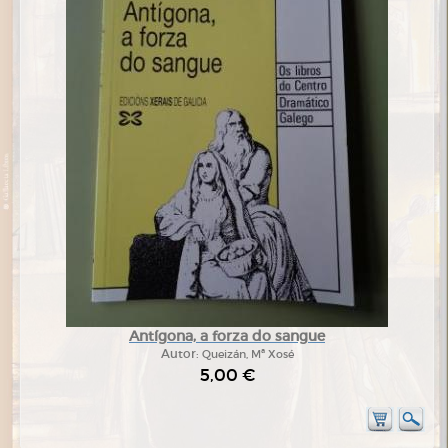
Antígona, a forza do sangue
Autor:
Queizán, Mª Xosé
5,00 €