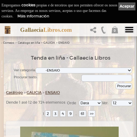
Empregamos
cookies
propias e de terceiros que nos permiten ofrecer os nosos
Aceptar
servizos. Ao empregar os nosos servizos, aceptas o uso que facemos das
Máis información
cookies.
Gallaecia
Libros.com
0
::
>
>
>
Comezo
Catálogo en liña
GALICIA
ENSAIO
Tenda en liña - Gallaecia Libros
Ver categoría:
Procurar texto:
Catálogo
>
GALICIA
>
ENSAIO
Dende 1 até 12 de 724 elementos
Orde
Ver:
2
3
4
9
61
>>
1
...