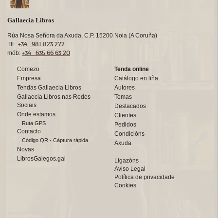
Gallaecia Libros
Rúa Nosa Señora da Axuda, C.P. 15200 Noia (A Coruña)
+34 981 823 272
Tlf:
+34 635 66 63 20
mób:
Comezo
Tenda online
Empresa
Catálogo en liña
Tendas Gallaecia Libros
Autores
Gallaecia Libros nas Redes
Temas
Sociais
Destacados
Onde estamos
Clientes
Ruta GPS
Pedidos
Contacto
Condicións
Código QR - Cáptura rápida
Axuda
Novas
LibrosGalegos.gal
Ligazóns
Aviso Legal
Política de privacidade
Cookies