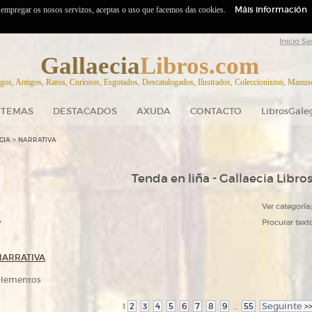
Máis información
o empregar os nosos servizos, aceptas o uso que facemos das cookies.
Inicio Se
Gallaecia
Libros.com
gos, Antigos, Raros, Curiosos, Esgotados, Descatalogados, Ilustrados, Coleccionismo, Manuscr
TEMAS
DESTACADOS
AXUDA
CONTACTO
LibrosGale
>
CIA
NARRATIVA
Tenda en liña - Gallaecia Libro
Ver categoría:
A
Procurar texto
NARRATIVA
 elementos
2
3
4
5
6
7
8
9
55
Seguinte
>
1
...