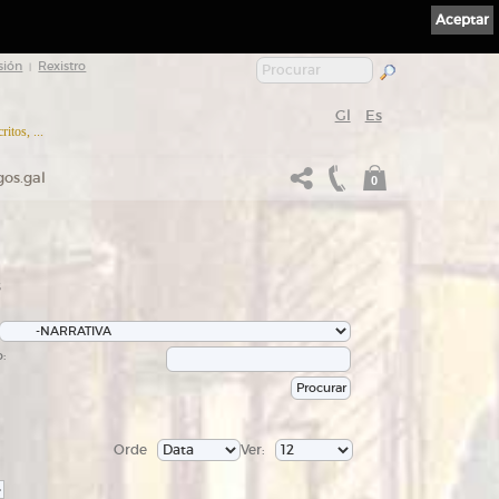
Aceptar
sión
Rexistro
|
Gl
Es
itos, ...
gos.gal
0
s
:
Orde
Ver:
>