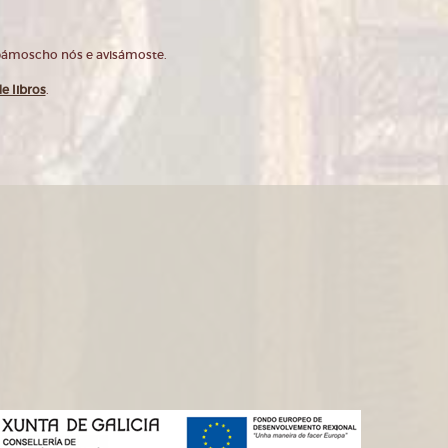
opámoscho nós e avisámoste.
e libros
.