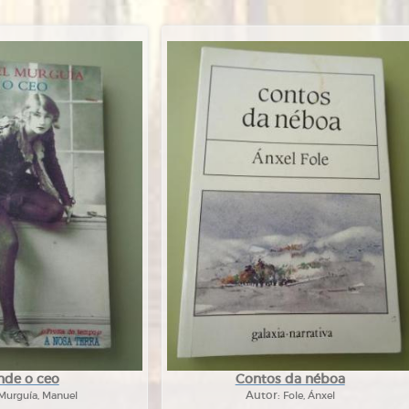
nde o ceo
Contos da néboa
Murguía, Manuel
Autor:
Fole, Ánxel