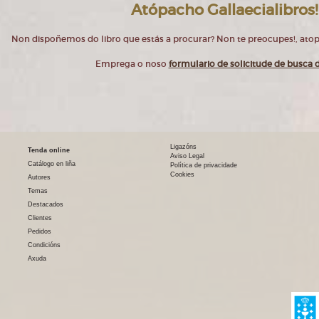
Atópacho Gallaecialibros!
Non dispoñemos do libro que estás a procurar? Non te preocupes!, at
Emprega o noso
formulario de solicitude de busca d
Ligazóns
Tenda online
Aviso Legal
Catálogo en liña
Política de privacidade
Cookies
Autores
Temas
Destacados
Clientes
Pedidos
Condicións
Axuda