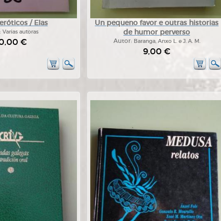
róticos / Elas
Un pequeno favor e outras historias
de humor perverso
:
Varias autoras
0,00 €
Autor:
Baranga, Anxo L. e J. A. M.
9,00 €