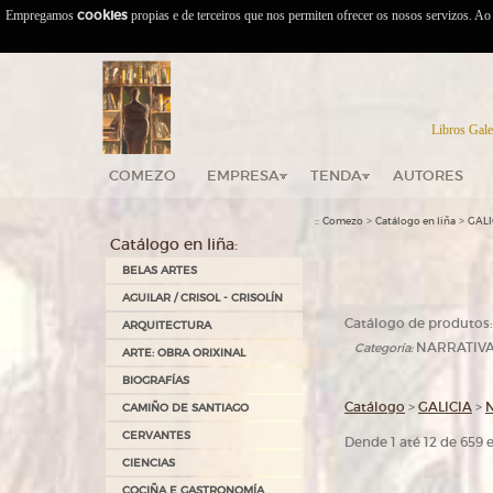
Empregamos
cookies
propias e de terceiros que nos permiten ofrecer os nosos servizos. A
Libros Gale
COMEZO
EMPRESA
TENDA
AUTORES
::
>
>
Comezo
Catálogo en liña
GALI
Catálogo en liña:
BELAS ARTES
AGUILAR / CRISOL - CRISOLÍN
Catálogo de produtos:
ARQUITECTURA
NARRATIV
Categoría:
ARTE: OBRA ORIXINAL
BIOGRAFÍAS
Catálogo
>
GALICIA
>
CAMIÑO DE SANTIAGO
CERVANTES
Dende 1 até 12 de 659
CIENCIAS
COCIÑA E GASTRONOMÍA