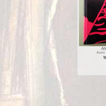
An
Autor
1