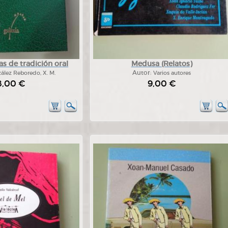
s de tradición oral
Medusa (Relatos)
ález Reboredo, X. M.
Autor:
Varios autores
8,00 €
9,00 €