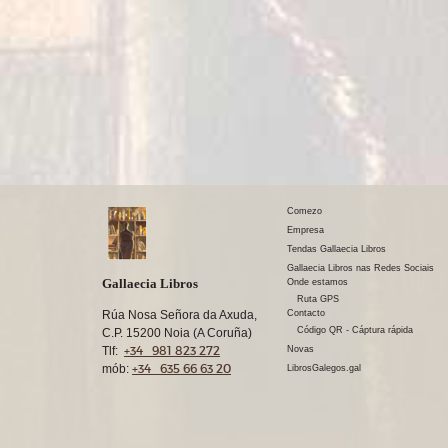
Comezo
Empresa
Tendas Gallaecia Libros
Gallaecia Libros nas Redes Sociais
Gallaecia Libros
Onde estamos
Ruta GPS
Rúa Nosa Señora da Axuda,
Contacto
Código QR - Cáptura rápida
C.P. 15200 Noia (A Coruña)
+34 981 823 272
Tlf:
Novas
+34 635 66 63 20
mób:
LibrosGalegos.gal