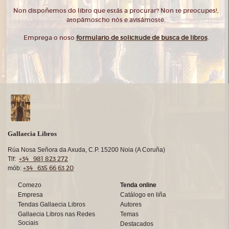
Non dispoñemos do libro que estás a procurar? Non te preocupes!,
atopámoscho nós e avisámoste.
Emprega o noso
formulario de solicitude de busca de libros
.
Gallaecia Libros
Rúa Nosa Señora da Axuda, C.P. 15200 Noia (A Coruña)
+34 981 823 272
Tlf:
+34 635 66 63 20
mób:
Comezo
Tenda online
Empresa
Catálogo en liña
Tendas Gallaecia Libros
Autores
Gallaecia Libros nas Redes
Temas
Sociais
Destacados