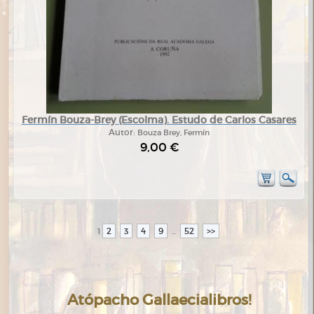
Fermín Bouza-Brey (Escolma). Estudo de Carlos Casares
Autor:
Bouza Brey, Fermín
9,00 €
2
3
4
9
52
>>
1
...
Atópacho Gallaecialibros!