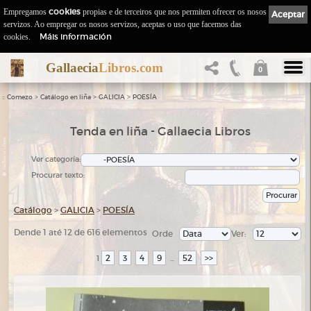
Empregamos
cookies
propias e de terceiros que nos permiten ofrecer os nosos
Aceptar
servizos. Ao empregar os nosos servizos, aceptas o uso que facemos das
Máis información
cookies.
Gallaecia
Libros.com
0
::
>
>
>
Comezo
Catálogo en liña
GALICIA
POESÍA
Tenda en liña - Gallaecia Libros
Ver categoría:
Procurar texto:
Catálogo
>
GALICIA
>
POESÍA
Dende 1 até 12 de 616 elementos
Orde
Ver:
2
3
4
9
52
>>
1
...