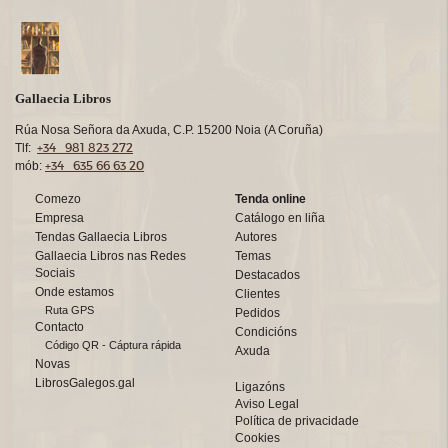
Gallaecia Libros
Rúa Nosa Señora da Axuda, C.P. 15200 Noia (A Coruña)
+34 981 823 272
Tlf:
+34 635 66 63 20
mób:
Comezo
Tenda online
Empresa
Catálogo en liña
Tendas Gallaecia Libros
Autores
Gallaecia Libros nas Redes
Temas
Sociais
Destacados
Onde estamos
Clientes
Ruta GPS
Pedidos
Contacto
Condicións
Código QR - Cáptura rápida
Axuda
Novas
LibrosGalegos.gal
Ligazóns
Aviso Legal
Política de privacidade
Cookies