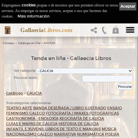
Empregamos
cookies
propias e de terceiros que nos permiten ofrecer os nosos
Aceptar
servizos. Ao empregar os nosos servizos, aceptas o uso que facemos das
Máis información
cookies.
Gallaecia
Libros.com
0
::
>
>
Comezo
Catálogo en liña
GALICIA
Tenda en liña - Gallaecia Libros
Ver categoría:
Procurar texto:
Catálogo
>
GALICIA
Subcategorías relacionadas:
TEATRO
ARTE
BANDA DESEÑADA / LIBRO ILUSTRADO
ENSAIO
FEMINISMO GALEGO
FOTOGRAFÍA / IMAXES FOTOGRÁFICAS
GASTRONOMÍA - ENOLOXÍA
XEOGRAFÍA DE GALICIA
GUÍAS E MAPAS DE GALICIA
HISTORIA DE GALICIA
INFANTIL E XUVENIL
LIBROS DE TEXTO E MANUAIS
MÚSICA
NACIONALISMO GALEGO
NARRATIVA
NUMISMÁTICA
POESÍA