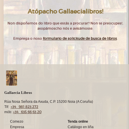
Atópacho Gallaecialibros!
Non dispoñemos do libro que estás a procurar? Non te preocupes!,
atopámoscho nós e avisámoste.
Emprega o noso
formulario de solicitude de busca de libros
.
Gallaecia Libros
Rúa Nosa Señora da Axuda, C.P. 15200 Noia (A Coruña)
+34 981 823 272
Tlf:
+34 635 66 63 20
mób:
Comezo
Tenda online
Empresa
Catálogo en liña