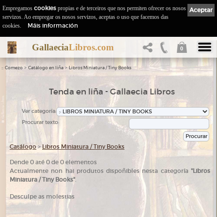
Empregamos
cookies
propias e de terceiros que nos permiten ofrecer os nosos
Aceptar
servizos. Ao empregar os nosos servizos, aceptas o uso que facemos das
Máis información
cookies.
Gallaecia
Libros.com
0
::
>
>
Comezo
Catálogo en liña
Libros Miniatura / Tiny Books
Tenda en liña - Gallaecia Libros
Ver categoría:
Procurar texto:
Catálogo
>
Libros Miniatura / Tiny Books
Dende 0 até 0 de 0 elementos
Actualmente non hai produtos dispoñibles nesta categoría
"Libros
.
Miniatura / Tiny Books"
Desculpe as molestias