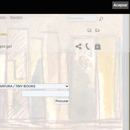
Aceptar
sión
Rexistro
|
Gl
Es
itos, ...
gos.gal
0