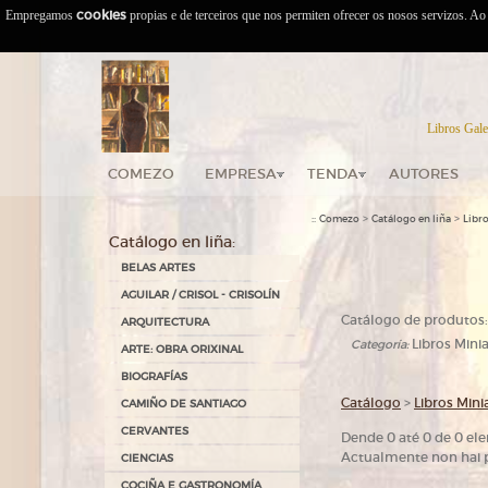
Empregamos
cookies
propias e de terceiros que nos permiten ofrecer os nosos servizos. A
Libros Gale
COMEZO
EMPRESA
TENDA
AUTORES
::
>
>
Comezo
Catálogo en liña
Libro
Catálogo en liña:
BELAS ARTES
AGUILAR / CRISOL - CRISOLÍN
Catálogo de produtos:
ARQUITECTURA
Libros Minia
Categoría:
ARTE: OBRA ORIXINAL
BIOGRAFÍAS
Catálogo
>
Libros Mini
CAMIÑO DE SANTIAGO
CERVANTES
Dende 0 até 0 de 0 el
Actualmente non hai p
CIENCIAS
COCIÑA E GASTRONOMÍA