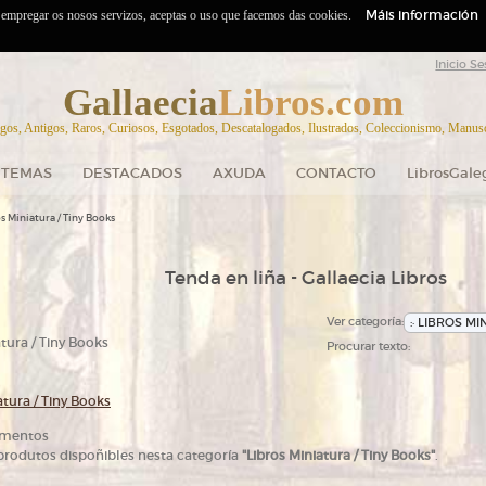
Máis información
o empregar os nosos servizos, aceptas o uso que facemos das cookies.
Inicio Se
Gallaecia
Libros.com
gos, Antigos, Raros, Curiosos, Esgotados, Descatalogados, Ilustrados, Coleccionismo, Manuscr
TEMAS
DESTACADOS
AXUDA
CONTACTO
LibrosGale
s Miniatura / Tiny Books
Tenda en liña - Gallaecia Libros
Ver categoría:
tura / Tiny Books
Procurar texto:
atura / Tiny Books
ementos
rodutos dispoñibles nesta categoría
.
"Libros Miniatura / Tiny Books"