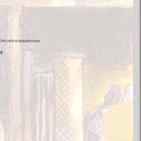
cho nós e avisámoste.
os
.