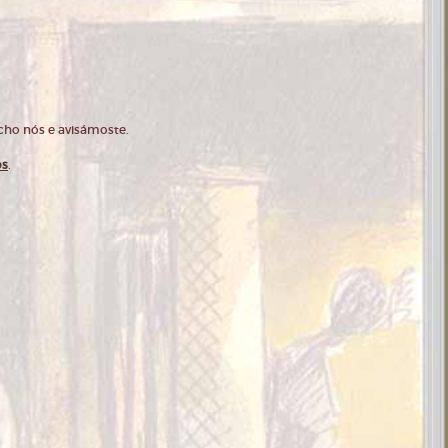
cho nós e avisámoste.
os
.