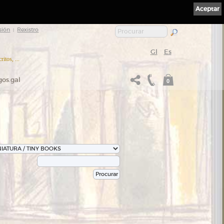
Aceptar
sión
Rexistro
|
Gl
Es
itos, ...
gos.gal
0