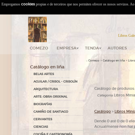
Empregamos
cookies
propias e de terceiros que nos permiten ofrecer os nosos servizos. A
Libros Gale
COMEZO
EMPRESA
TENDA
AUTORES
::
>
>
Comezo
Catálogo en liña
Libro
Catálogo en liña:
BELAS ARTES
AGUILAR / CRISOL - CRISOLÍN
Catálogo de produtos:
ARQUITECTURA
Libros Minia
Categoría:
ARTE: OBRA ORIXINAL
BIOGRAFÍAS
Catálogo
>
Libros Mini
CAMIÑO DE SANTIAGO
CERVANTES
Dende 0 até 0 de 0 el
Actualmente non hai p
CIENCIAS
COCIÑA E GASTRONOMÍA