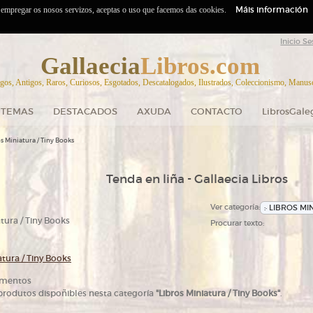
Máis información
o empregar os nosos servizos, aceptas o uso que facemos das cookies.
Inicio Se
Gallaecia
Libros.com
gos, Antigos, Raros, Curiosos, Esgotados, Descatalogados, Ilustrados, Coleccionismo, Manuscr
TEMAS
DESTACADOS
AXUDA
CONTACTO
LibrosGale
s Miniatura / Tiny Books
Tenda en liña - Gallaecia Libros
Ver categoría:
tura / Tiny Books
Procurar texto:
atura / Tiny Books
ementos
rodutos dispoñibles nesta categoría
.
"Libros Miniatura / Tiny Books"