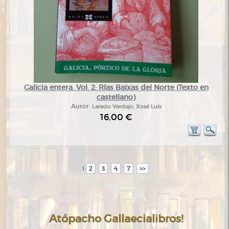
Galicia entera. Vol. 2: Rías Baixas del Norte (Texto en
castellano)
Autor:
Laredo Verdejo, Xosé Luís
16,00 €
2
3
4
7
>>
1
Atópacho Gallaecialibros!