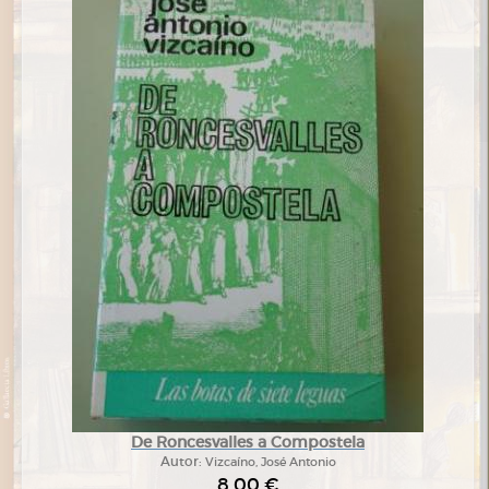
De Roncesvalles a Compostela
Autor:
Vizcaíno, José Antonio
8,00 €