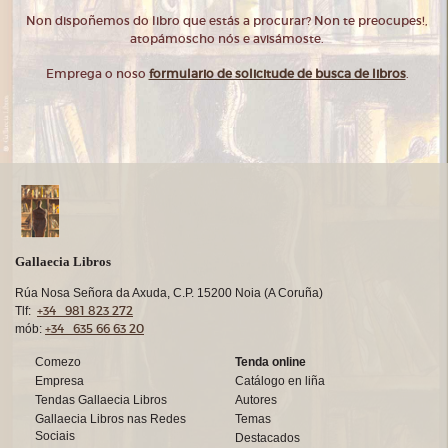
Non dispoñemos do libro que estás a procurar? Non te preocupes!,
atopámoscho nós e avisámoste.
Emprega o noso
formulario de solicitude de busca de libros
.
Gallaecia Libros
Rúa Nosa Señora da Axuda, C.P. 15200 Noia (A Coruña)
+34 981 823 272
Tlf:
+34 635 66 63 20
mób:
Comezo
Tenda online
Empresa
Catálogo en liña
Tendas Gallaecia Libros
Autores
Gallaecia Libros nas Redes
Temas
Sociais
Destacados