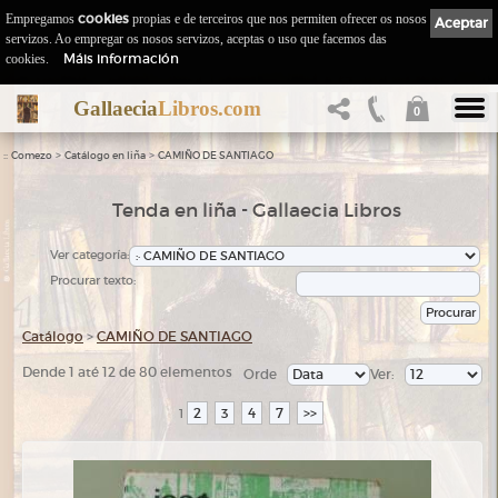
Empregamos
cookies
propias e de terceiros que nos permiten ofrecer os nosos
Aceptar
servizos. Ao empregar os nosos servizos, aceptas o uso que facemos das
Máis información
cookies.
Gallaecia
Libros.com
0
::
>
>
Comezo
Catálogo en liña
CAMIÑO DE SANTIAGO
Tenda en liña - Gallaecia Libros
Ver categoría:
Procurar texto:
Catálogo
>
CAMIÑO DE SANTIAGO
Dende 1 até 12 de 80 elementos
Orde
Ver:
2
3
4
7
>>
1