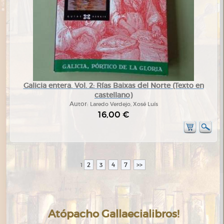
Galicia entera. Vol. 2: Rías Baixas del Norte (Texto en
castellano)
Autor:
Laredo Verdejo, Xosé Luís
16,00 €
2
3
4
7
>>
1
Atópacho Gallaecialibros!