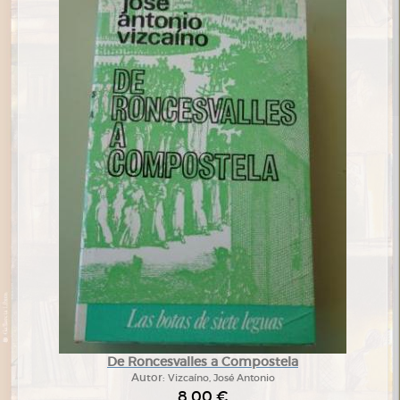
De Roncesvalles a Compostela
Autor:
Vizcaíno, José Antonio
8,00 €