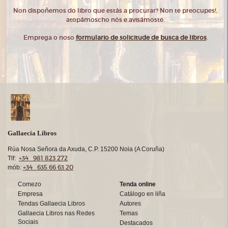
Non dispoñemos do libro que estás a procurar? Non te preocupes!,
atopámoscho nós e avisámoste.
Emprega o noso
formulario de solicitude de busca de libros
.
Gallaecia Libros
Rúa Nosa Señora da Axuda, C.P. 15200 Noia (A Coruña)
+34 981 823 272
Tlf:
+34 635 66 63 20
mób:
Comezo
Tenda online
Empresa
Catálogo en liña
Tendas Gallaecia Libros
Autores
Gallaecia Libros nas Redes
Temas
Sociais
Destacados