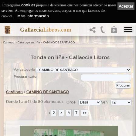
Empregamos
cookies
propias e de terceiros que nos permiten ofrecer os nosos
Aceptar
servizos. Ao empregar os nosos servizos, aceptas o uso que facemos das
Máis información
cookies.
Gallaecia
Libros.com
0
::
>
>
Comezo
Catálogo en liña
CAMIÑO DE SANTIAGO
Tenda en liña - Gallaecia Libros
Ver categoría:
Procurar texto:
Catálogo
>
CAMIÑO DE SANTIAGO
Dende 1 até 12 de 80 elementos
Orde
Ver:
2
3
4
7
>>
1