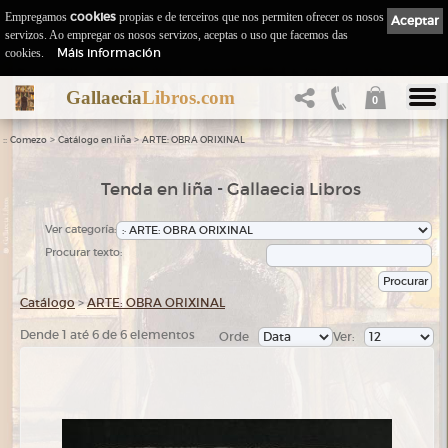
Empregamos
cookies
propias e de terceiros que nos permiten ofrecer os nosos
Aceptar
servizos. Ao empregar os nosos servizos, aceptas o uso que facemos das
Máis información
cookies.
Gallaecia
Libros.com
0
::
>
>
Comezo
Catálogo en liña
ARTE: OBRA ORIXINAL
Tenda en liña - Gallaecia Libros
Ver categoría:
Procurar texto:
Catálogo
>
ARTE: OBRA ORIXINAL
Dende 1 até 6 de 6 elementos
Orde
Ver: