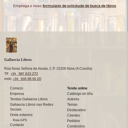
Emprega o noso
formulario de solicitude de busca de libros
.
Gallaecia Libros
Rúa Nosa Señora da Axuda, C.P. 15200 Noia (A Coruña)
+34 981 823 272
Tlf:
+34 635 66 63 20
mób:
Comezo
Tenda online
Empresa
Catálogo en liña
Tendas Gallaecia Libros
Autores
Gallaecia Libros nas Redes
Temas
Sociais
Destacados
Onde estamos
Clientes
Ruta GPS
Pedidos
Contacto
Condicións