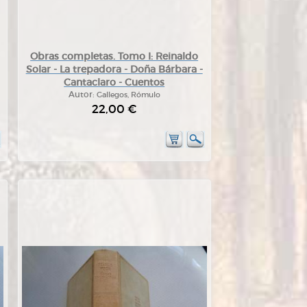
Obras completas. Tomo I: Reinaldo
Solar - La trepadora - Doña Bárbara -
Cantaclaro - Cuentos
Autor:
Gallegos, Rómulo
22,00 €