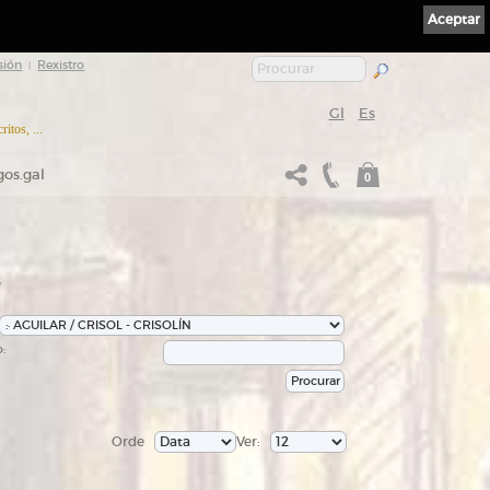
Aceptar
sión
Rexistro
|
Gl
Es
itos, ...
gos.gal
0
s
:
Orde
Ver: