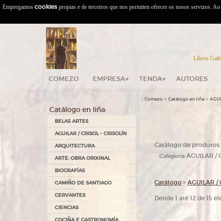
Empregamos
cookies
propias e de terceiros que nos permiten ofrecer os nosos servizos. A
Libros Gale
COMEZO
EMPRESA
TENDA
AUTORES
::
>
>
Comezo
Catálogo en liña
AGUI
Catálogo en liña:
BELAS ARTES
AGUILAR / CRISOL - CRISOLÍN
Catálogo de produtos:
ARQUITECTURA
AGUILAR / 
Categoría:
ARTE: OBRA ORIXINAL
BIOGRAFÍAS
Catálogo
>
AGUILAR / 
CAMIÑO DE SANTIAGO
CERVANTES
Dende 1 até 12 de 15 
CIENCIAS
COCIÑA E GASTRONOMÍA