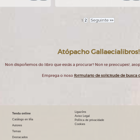
2
Seguinte
>>
1
Atópacho Gallaecialibros!
Non dispoñemos do libro que estás a procurar? Non te preocupes!, at
Emprega o noso
formulario de solicitude de busca d
Ligazóns
Tenda online
Aviso Legal
Catálogo en liña
Política de privacidade
Cookies
Autores
Temas
Destacados