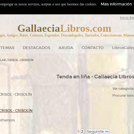
Máis información
o empregar os nosos servizos, aceptas o uso que facemos das cookies.
Inicio Se
Gallaecia
Libros.com
gos, Antigos, Raros, Curiosos, Esgotados, Descatalogados, Ilustrados, Coleccionismo, Manuscr
TEMAS
DESTACADOS
AXUDA
CONTACTO
LibrosGale
LAR / CRISOL - CRISOLÍN
Tenda en liña - Gallaecia Libro
Ver categoría:
CRISOL - CRISOLÍN
Procurar texto
CRISOL - CRISOLÍN
elementos
2
Seguinte
>>
1