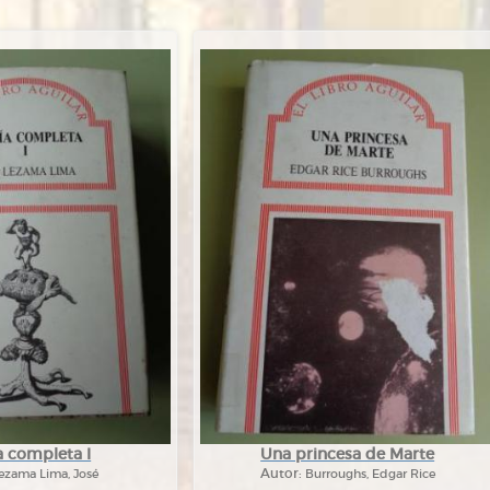
a completa I
Una princesa de Marte
ezama Lima, José
Autor:
Burroughs, Edgar Rice