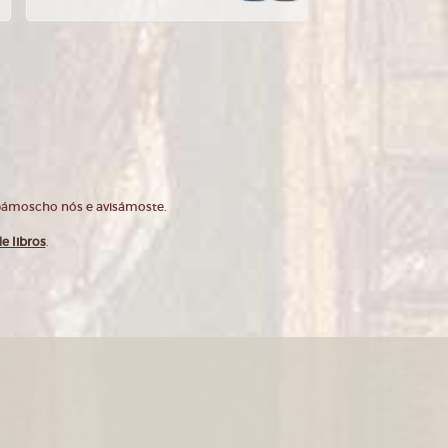
opámoscho nós e avisámoste.
e libros
.