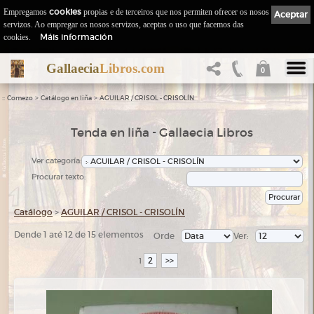
Empregamos
cookies
propias e de terceiros que nos permiten ofrecer os nosos
Aceptar
servizos. Ao empregar os nosos servizos, aceptas o uso que facemos das
Máis información
cookies.
Gallaecia
Libros.com
0
::
>
>
Comezo
Catálogo en liña
AGUILAR / CRISOL - CRISOLÍN
Tenda en liña - Gallaecia Libros
Ver categoría:
Procurar texto:
Catálogo
>
AGUILAR / CRISOL - CRISOLÍN
Dende 1 até 12 de 15 elementos
Orde
Ver:
2
>>
1