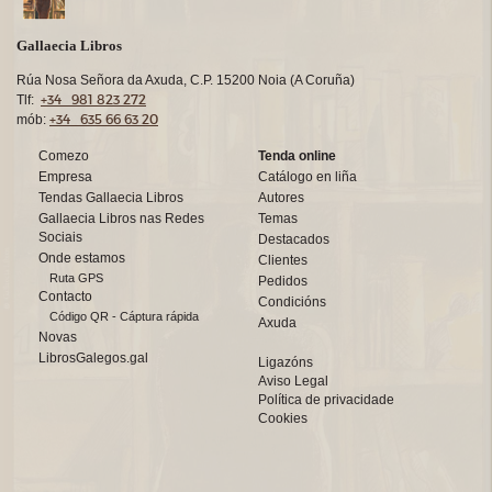
Gallaecia Libros
Rúa Nosa Señora da Axuda, C.P. 15200 Noia (A Coruña)
+34 981 823 272
Tlf:
+34 635 66 63 20
mób:
Comezo
Tenda online
Empresa
Catálogo en liña
Tendas Gallaecia Libros
Autores
Gallaecia Libros nas Redes
Temas
Sociais
Destacados
Onde estamos
Clientes
Ruta GPS
Pedidos
Contacto
Condicións
Código QR - Cáptura rápida
Axuda
Novas
LibrosGalegos.gal
Ligazóns
Aviso Legal
Política de privacidade
Cookies