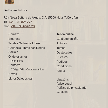
Gallaecia Libros
Rúa Nosa Señora da Axuda, C.P. 15200 Noia (A Coruña)
+34 981 823 272
Tlf:
+34 635 66 63 20
mób:
Comezo
Tenda online
Empresa
Catálogo en liña
Tendas Gallaecia Libros
Autores
Gallaecia Libros nas Redes
Temas
Sociais
Destacados
Onde estamos
Clientes
Ruta GPS
Pedidos
Contacto
Condicións
Código QR - Cáptura rápida
Axuda
Novas
LibrosGalegos.gal
Ligazóns
Aviso Legal
Política de privacidade
Cookies