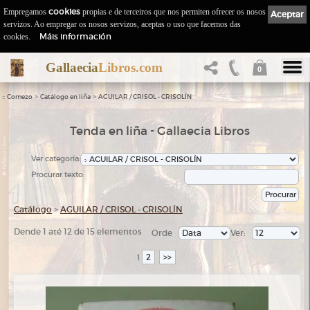
Empregamos
cookies
propias e de terceiros que nos permiten ofrecer os nosos
Aceptar
servizos. Ao empregar os nosos servizos, aceptas o uso que facemos das
Máis información
cookies.
Gallaecia
Libros.com
0
::
>
>
Comezo
Catálogo en liña
AGUILAR / CRISOL - CRISOLÍN
Tenda en liña - Gallaecia Libros
Ver categoría:
Procurar texto:
Catálogo
>
AGUILAR / CRISOL - CRISOLÍN
Dende 1 até 12 de 15 elementos
Orde
Ver:
2
>>
1