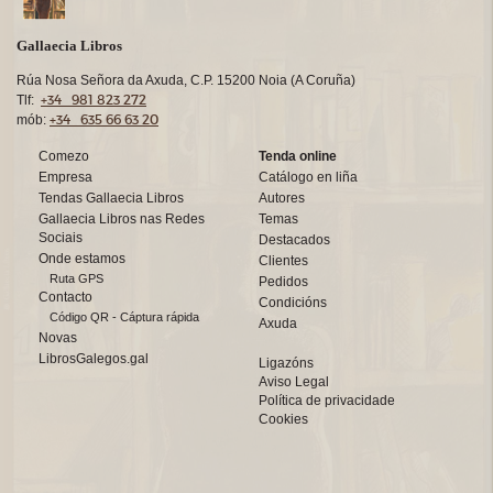
Gallaecia Libros
Rúa Nosa Señora da Axuda, C.P. 15200 Noia (A Coruña)
+34 981 823 272
Tlf:
+34 635 66 63 20
mób:
Comezo
Tenda online
Empresa
Catálogo en liña
Tendas Gallaecia Libros
Autores
Gallaecia Libros nas Redes
Temas
Sociais
Destacados
Onde estamos
Clientes
Ruta GPS
Pedidos
Contacto
Condicións
Código QR - Cáptura rápida
Axuda
Novas
LibrosGalegos.gal
Ligazóns
Aviso Legal
Política de privacidade
Cookies