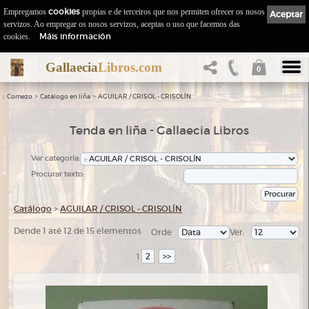
Empregamos
cookies
propias e de terceiros que nos permiten ofrecer os nosos
Aceptar
servizos. Ao empregar os nosos servizos, aceptas o uso que facemos das
Máis información
cookies.
Gallaecia
Libros.com
0
::
>
>
Comezo
Catálogo en liña
AGUILAR / CRISOL - CRISOLÍN
Tenda en liña - Gallaecia Libros
Ver categoría:
Procurar texto:
Catálogo
>
AGUILAR / CRISOL - CRISOLÍN
Dende 1 até 12 de 15 elementos
Orde
Ver:
2
>>
1