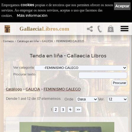
Empregamos
cookies
propias e de terceiros que nos permiten ofrecer os nosos
Aceptar
servizos. Ao empregar os nosos servizos, aceptas o uso que facemos das
Máis información
cookies.
Gallaecia
Libros.com
0
::
>
>
>
Comezo
Catálogo en liña
GALICIA
FEMINISMO GALEGO
Tenda en liña - Gallaecia Libros
Ver categoría:
Procurar texto:
Catálogo
>
GALICIA
>
FEMINISMO GALEGO
Dende 1 até 12 de 37 elementos
Orde
Ver:
2
3
4
>>
1