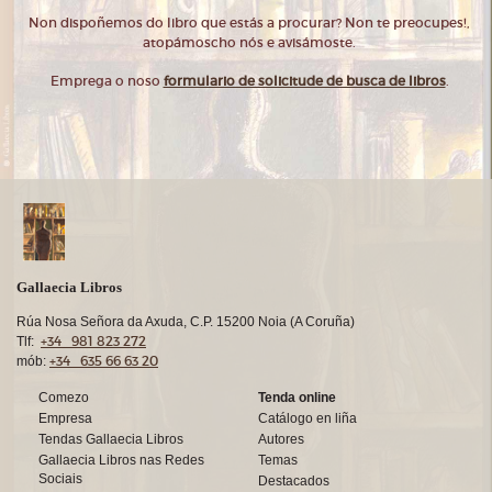
Non dispoñemos do libro que estás a procurar? Non te preocupes!,
atopámoscho nós e avisámoste.
Emprega o noso
formulario de solicitude de busca de libros
.
Gallaecia Libros
Rúa Nosa Señora da Axuda, C.P. 15200 Noia (A Coruña)
+34 981 823 272
Tlf:
+34 635 66 63 20
mób:
Comezo
Tenda online
Empresa
Catálogo en liña
Tendas Gallaecia Libros
Autores
Gallaecia Libros nas Redes
Temas
Sociais
Destacados