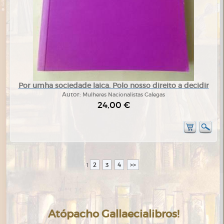
Por umha sociedade laica. Polo nosso direito a decidir
Autor:
Mulheres Nacionalistas Galegas
24,00 €
2
3
4
>>
1
Atópacho Gallaecialibros!