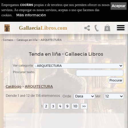
Empregamos
cookies
propias e de terceiros que nos permiten ofrecer os nosos
Aceptar
servizos. Ao empregar os nosos servizos, aceptas o uso que facemos das
Máis información
cookies.
Gallaecia
Libros.com
0
::
>
>
Comezo
Catálogo en liña
ARQUITECTURA
Tenda en liña - Gallaecia Libros
Ver categoría:
Procurar texto:
Catálogo
>
ARQUITECTURA
Dende 1 até 12 de 116 elementos
Orde
Ver:
2
3
4
9
10
>>
1