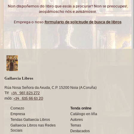
Non dispoñemos do libro que estás a procurar? Non te preocupes!,
atopámoscho nós e avisámoste.
Emprega o noso
formulario de solicitude de busca de libros
.
Gallaecia Libros
Rúa Nosa Señora da Axuda, C.P. 15200 Noia (A Coruña)
+34 981 823 272
Tlf:
+34 635 66 63 20
mób:
Comezo
Tenda online
Empresa
Catálogo en liña
Tendas Gallaecia Libros
Autores
Gallaecia Libros nas Redes
Temas
Sociais
Destacados