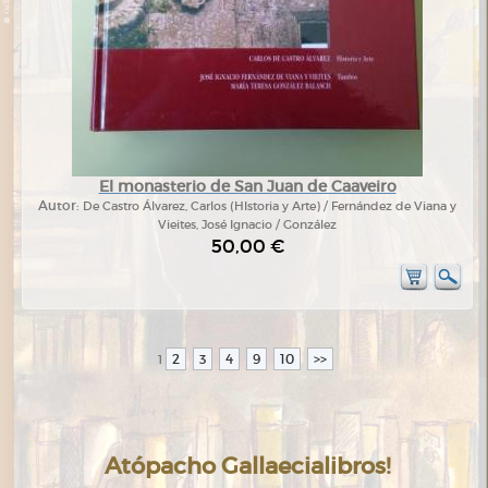
El monasterio de San Juan de Caaveiro
Autor:
De Castro Álvarez, Carlos (HIstoria y Arte) / Fernández de Viana y
Vieites, José Ignacio / González
50,00 €
2
3
4
9
10
>>
1
Atópacho Gallaecialibros!