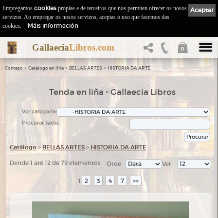
Empregamos
cookies
propias e de terceiros que nos permiten ofrecer os nosos
Aceptar
servizos. Ao empregar os nosos servizos, aceptas o uso que facemos das
Máis información
cookies.
Gallaecia
Libros.com
0
::
>
>
>
Comezo
Catálogo en liña
BELLAS ARTES
HISTORIA DA ARTE
Tenda en liña - Gallaecia Libros
Ver categoría:
Procurar texto:
Catálogo
>
BELLAS ARTES
>
HISTORIA DA ARTE
Dende 1 até 12 de 79 elementos
Orde
Ver:
2
3
4
7
>>
1