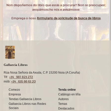
Non dispoñemos do libro que estás a procurar? Non te preocupes!,
atopámoscho nós e avisámoste.
Emprega o noso
formulario de solicitude de busca de libros
.
Gallaecia Libros
Rúa Nosa Señora da Axuda, C.P. 15200 Noia (A Coruña)
+34 981 823 272
Tlf:
+34 635 66 63 20
mób:
Comezo
Tenda online
Empresa
Catálogo en liña
Tendas Gallaecia Libros
Autores
Gallaecia Libros nas Redes
Temas
Sociais
Destacados