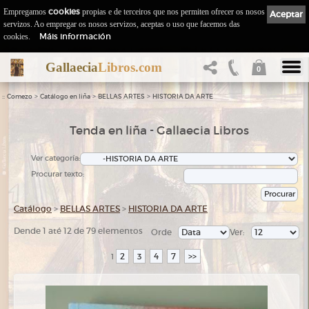
Empregamos
cookies
propias e de terceiros que nos permiten ofrecer os nosos
Aceptar
servizos. Ao empregar os nosos servizos, aceptas o uso que facemos das
Máis información
cookies.
Gallaecia
Libros.com
0
::
>
>
>
Comezo
Catálogo en liña
BELLAS ARTES
HISTORIA DA ARTE
Tenda en liña - Gallaecia Libros
Ver categoría:
Procurar texto:
Catálogo
>
BELLAS ARTES
>
HISTORIA DA ARTE
Dende 1 até 12 de 79 elementos
Orde
Ver:
2
3
4
7
>>
1