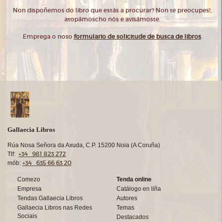
Non dispoñemos do libro que estás a procurar? Non te preocupes!,
atopámoscho nós e avisámoste.
Emprega o noso
formulario de solicitude de busca de libros
.
Gallaecia Libros
Rúa Nosa Señora da Axuda, C.P. 15200 Noia (A Coruña)
+34 981 823 272
Tlf:
+34 635 66 63 20
mób:
Comezo
Tenda online
Empresa
Catálogo en liña
Tendas Gallaecia Libros
Autores
Gallaecia Libros nas Redes
Temas
Sociais
Destacados