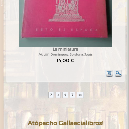
La miniatura
Autor:
Domínguez Bordona, Jesús
14,00 €
2
3
4
7
>>
1
Atópacho Gallaecialibros!