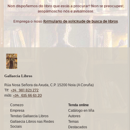
Non dispoñemos do libro que estás a procurar? Non te preocupes!,
atopámoscho nós e avisámoste.
Emprega o noso
formulario de solicitude de busca de libros
.
Gallaecia Libros
Rúa Nosa Señora da Axuda, C.P. 15200 Noia (A Coruña)
+34 981 823 272
Tlf:
+34 635 66 63 20
mób:
Comezo
Tenda online
Empresa
Catálogo en liña
Tendas Gallaecia Libros
Autores
Gallaecia Libros nas Redes
Temas
Sociais
Destacados