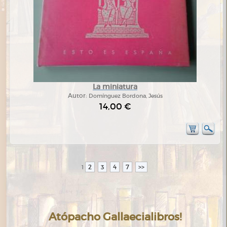
La miniatura
Autor:
Domínguez Bordona, Jesús
14,00 €
2
3
4
7
>>
1
Atópacho Gallaecialibros!