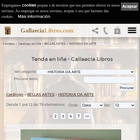
Empregamos
cookies
propias e de terceiros que nos permiten ofrecer os nosos
Aceptar
servizos. Ao empregar os nosos servizos, aceptas o uso que facemos das
Máis información
cookies.
Gallaecia
Libros.com
0
::
>
>
>
Comezo
Catálogo en liña
BELLAS ARTES
HISTORIA DA ARTE
Tenda en liña - Gallaecia Libros
Ver categoría:
Procurar texto:
Catálogo
>
BELLAS ARTES
>
HISTORIA DA ARTE
Dende 1 até 12 de 79 elementos
Orde
Ver:
2
3
4
7
>>
1