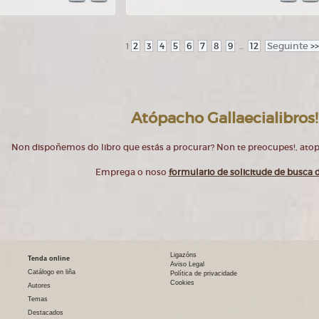
2
3
4
5
6
7
8
9
12
Seguinte
>>
1
...
Atópacho Gallaecialibros!
Non dispoñemos do libro que estás a procurar? Non te preocupes!, at
Emprega o noso
formulario de solicitude de busca d
Ligazóns
Tenda online
Aviso Legal
Catálogo en liña
Política de privacidade
Cookies
Autores
Temas
Destacados