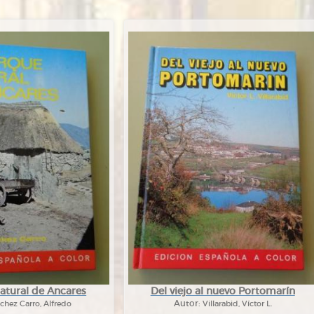
atural de Ancares
Del viejo al nuevo Portomarín
chez Carro, Alfredo
Autor:
Villarabid, Víctor L.