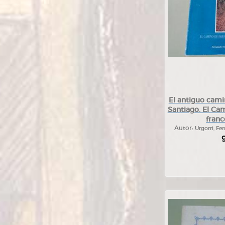
El antiguo cami
Santiago. El Ca
franc
Autor:
Urgorri, Fe