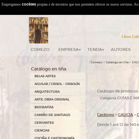
Empregamos
cookies
propias e de terceiros que nos permiten ofrecer os nosos servizos. A
Libros Gale
COMEZO
EMPRESA
TENDA
AUTORES
::
>
>
Comezo
Catálogo en liña
GALI
Catálogo en liña:
BELAS ARTES
AGUILAR / CRISOL - CRISOLÍN
Catálogo de produtos:
ARQUITECTURA
GUÍAS E MA
Categoría:
ARTE: OBRA ORIXINAL
BIOGRAFÍAS
Catálogo
>
GALICIA
>
G
CAMIÑO DE SANTIAGO
CERVANTES
Dende 1 até 12 de 140
CIENCIAS
COCIÑA E GASTRONOMÍA