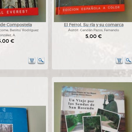
 de Compostela
El Ferrol. Su ría y su comarca
ácome, Benito/ Rodríguez
Autor:
Cendán Pazos, Fernando
nzález, A.
5,00 €
5,00 €