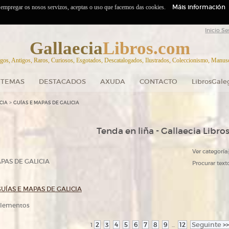
Máis información
o empregar os nosos servizos, aceptas o uso que facemos das cookies.
Inicio Se
Gallaecia
Libros.com
gos, Antigos, Raros, Curiosos, Esgotados, Descatalogados, Ilustrados, Coleccionismo, Manuscr
TEMAS
DESTACADOS
AXUDA
CONTACTO
LibrosGale
>
CIA
GUÍAS E MAPAS DE GALICIA
Tenda en liña - Gallaecia Libro
Ver categoría:
PAS DE GALICIA
Procurar texto
UÍAS E MAPAS DE GALICIA
 elementos
2
3
4
5
6
7
8
9
12
Seguinte
>>
1
...