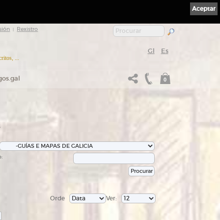
Aceptar
sión
Rexistro
|
Gl
Es
itos, ...
gos.gal
0
s
:
Orde
Ver: