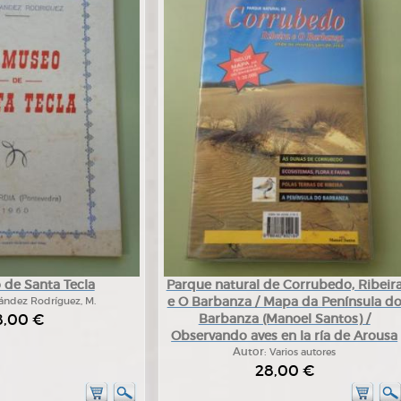
 de Santa Tecla
Parque natural de Corrubedo, Ribeir
e O Barbanza / Mapa da Península d
ández Rodríguez, M.
8,00 €
Barbanza (Manoel Santos) /
Observando aves en la ría de Arousa
Autor:
Varios autores
28,00 €