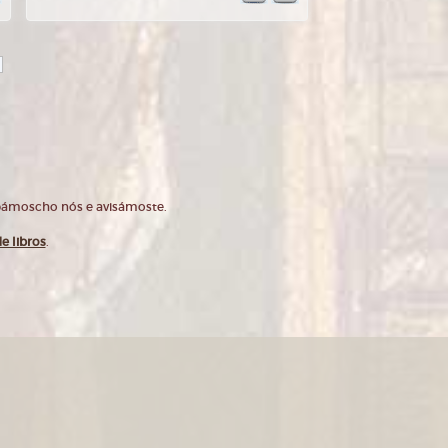
opámoscho nós e avisámoste.
e libros
.