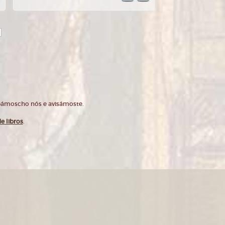
opámoscho nós e avisámoste.
e libros
.