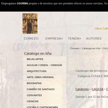
Empregamos
cookies
propias e de terceiros que nos permiten ofrecer os nosos servizos. A
Libros Gale
COMEZO
EMPRESA
TENDA
AUTORES
::
>
>
Comezo
Catálogo en liña
GALI
Catálogo en liña:
BELAS ARTES
AGUILAR / CRISOL - CRISOLÍN
Catálogo de produtos:
ARQUITECTURA
GUÍAS E MA
Categoría:
ARTE: OBRA ORIXINAL
BIOGRAFÍAS
Catálogo
>
GALICIA
>
G
CAMIÑO DE SANTIAGO
CERVANTES
Dende 1 até 12 de 140
CIENCIAS
COCIÑA E GASTRONOMÍA