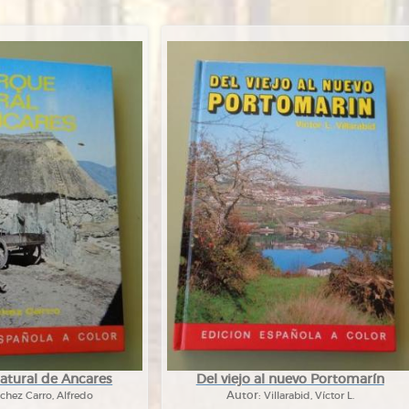
atural de Ancares
Del viejo al nuevo Portomarín
chez Carro, Alfredo
Autor:
Villarabid, Víctor L.