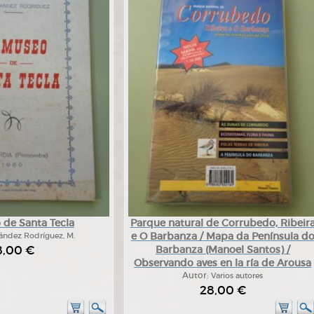
 de Santa Tecla
Parque natural de Corrubedo, Ribeir
e O Barbanza / Mapa da Península d
ández Rodríguez, M.
8,00 €
Barbanza (Manoel Santos) /
Observando aves en la ría de Arousa
Autor:
Varios autores
28,00 €