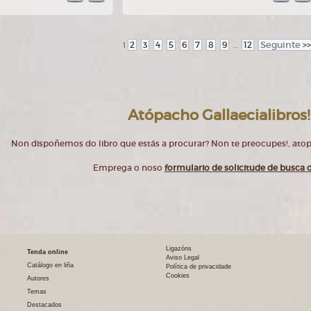
2
3
4
5
6
7
8
9
12
Seguinte
>>
1
...
Atópacho Gallaecialibros!
Non dispoñemos do libro que estás a procurar? Non te preocupes!, at
Emprega o noso
formulario de solicitude de busca d
Ligazóns
Tenda online
Aviso Legal
Catálogo en liña
Política de privacidade
Cookies
Autores
Temas
Destacados