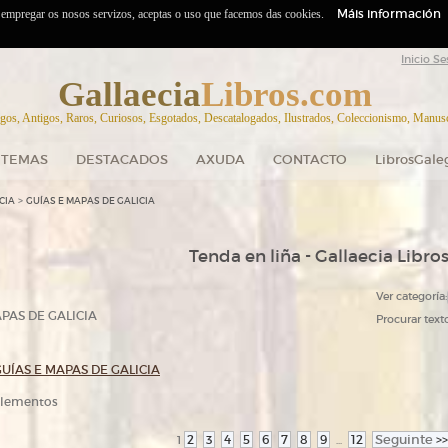
Máis información
o empregar os nosos servizos, aceptas o uso que facemos das cookies.
Inicio Se
Gallaecia
Libros.com
gos, Antigos, Raros, Curiosos, Esgotados, Descatalogados, Ilustrados, Coleccionismo, Manuscr
TEMAS
DESTACADOS
AXUDA
CONTACTO
LibrosGale
>
CIA
GUÍAS E MAPAS DE GALICIA
Tenda en liña - Gallaecia Libro
Ver categoría:
PAS DE GALICIA
Procurar texto
UÍAS E MAPAS DE GALICIA
 elementos
2
3
4
5
6
7
8
9
12
Seguinte
>>
1
...