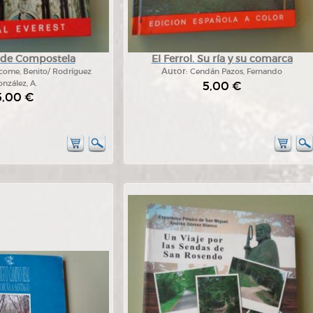
 de Compostela
El Ferrol. Su ría y su comarca
ácome, Benito/ Rodríguez
Autor:
Cendán Pazos, Fernando
nzález, A.
5,00 €
5,00 €