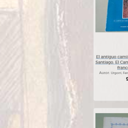
El antiguo cami
Santiago. El Ca
franc
Autor:
Urgorri, Fe