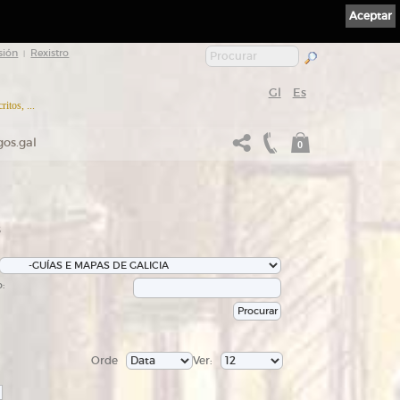
Aceptar
sión
Rexistro
|
Gl
Es
itos, ...
gos.gal
0
s
:
Orde
Ver: