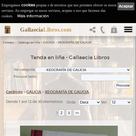
Empregamos
cookies
propias e de terceiros que nos permiten ofrecer os nosos
Aceptar
servizos. Ao empregar os nosos servizos, aceptas o uso que facemos das
Máis información
cookies.
Gallaecia
Libros.com
0
::
>
>
>
Comezo
Catálogo en liña
GALICIA
XEOGRAFÍA DE GALICIA
Tenda en liña - Gallaecia Libros
Ver categoría:
Procurar texto:
Catálogo
>
GALICIA
>
XEOGRAFÍA DE GALICIA
Dende 1 até 12 de 30 elementos
Orde
Ver:
2
3
>>
1