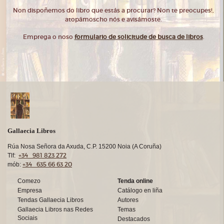
Non dispoñemos do libro que estás a procurar? Non te preocupes!,
atopámoscho nós e avisámoste.
Emprega o noso
formulario de solicitude de busca de libros
.
Gallaecia Libros
Rúa Nosa Señora da Axuda, C.P. 15200 Noia (A Coruña)
+34 981 823 272
Tlf:
+34 635 66 63 20
mób:
Comezo
Tenda online
Empresa
Catálogo en liña
Tendas Gallaecia Libros
Autores
Gallaecia Libros nas Redes
Temas
Sociais
Destacados