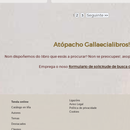
2
3
Seguinte
>>
1
Atópacho Gallaecialibros!
Non dispoñemos do libro que estás a procurar? Non te preocupes!, at
Emprega o noso
formulario de solicitude de busca d
Ligazóns
Tenda online
Aviso Legal
Catálogo en liña
Política de privacidade
Cookies
Autores
Temas
Destacados
Clientes