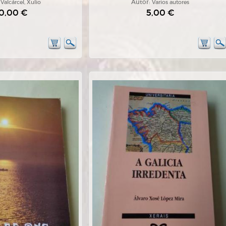
:
Valcárcel, Xulio
Autor:
Varios autores
0,00 €
5,00 €