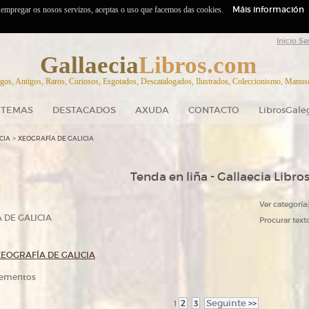
Máis información
o empregar os nosos servizos, aceptas o uso que facemos das cookies.
Inicio Se
Gallaecia
Libros.com
gos, Antigos, Raros, Curiosos, Esgotados, Descatalogados, Ilustrados, Coleccionismo, Manuscr
TEMAS
DESTACADOS
AXUDA
CONTACTO
LibrosGale
>
CIA
XEOGRAFÍA DE GALICIA
Tenda en liña - Gallaecia Libro
Ver categoría:
 DE GALICIA
Procurar texto
XEOGRAFÍA DE GALICIA
elementos
2
3
Seguinte
>>
1