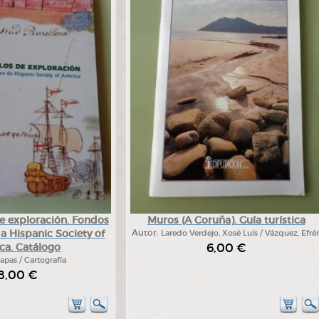
e exploración. Fondos
Muros (A Coruña). Guía turística
a Hispanic Society of
Autor:
Laredo Verdejo, Xosé Luís / Vázquez, Efré
6,00 €
ca. Catálogo
apas / Cartografía
8,00 €