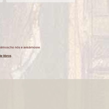
opámoscho nós e avisámoste.
e libros
.