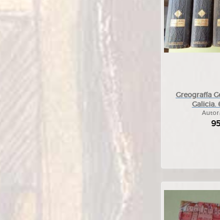
Greografía G
Galicia.
Autor
9