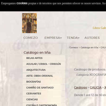
Empregamos
cookies
propias e de terceiros que nos permiten ofrecer os nosos servizos. A
Libros Gale
COMEZO
EMPRESA
TENDA
AUTORES
::
>
>
Comezo
Catálogo en liña
GALI
Catálogo en liña:
BELAS ARTES
AGUILAR / CRISOL - CRISOLÍN
Catálogo de produtos:
ARQUITECTURA
XEOGRAFÍA
Categoría:
ARTE: OBRA ORIXINAL
BIOGRAFÍAS
Catálogo
>
GALICIA
>
CAMIÑO DE SANTIAGO
CERVANTES
Dende 1 até 12 de 30 
CIENCIAS
COCIÑA E GASTRONOMÍA