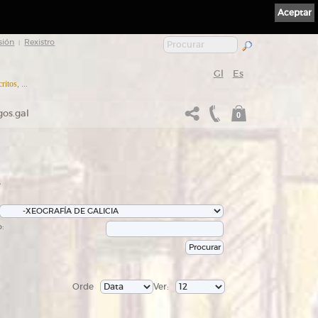
Aceptar
sión
Rexistro
|
Gl
Es
itos, ...
gos.gal
0
s
:
Orde
Ver: