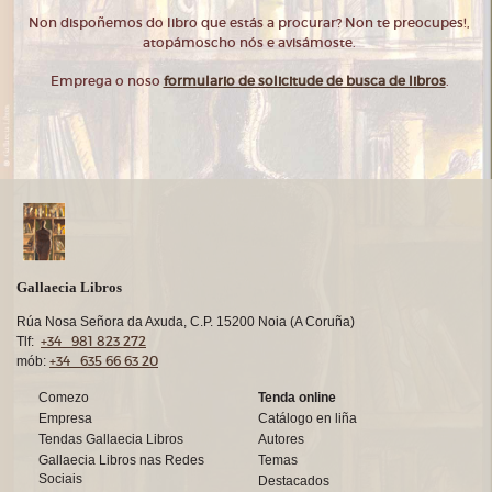
Non dispoñemos do libro que estás a procurar? Non te preocupes!,
atopámoscho nós e avisámoste.
Emprega o noso
formulario de solicitude de busca de libros
.
Gallaecia Libros
Rúa Nosa Señora da Axuda, C.P. 15200 Noia (A Coruña)
+34 981 823 272
Tlf:
+34 635 66 63 20
mób:
Comezo
Tenda online
Empresa
Catálogo en liña
Tendas Gallaecia Libros
Autores
Gallaecia Libros nas Redes
Temas
Sociais
Destacados