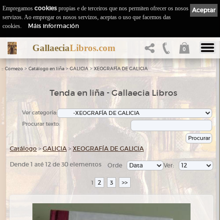
Empregamos
cookies
propias e de terceiros que nos permiten ofrecer os nosos
Aceptar
servizos. Ao empregar os nosos servizos, aceptas o uso que facemos das
Máis información
cookies.
Gallaecia
Libros.com
0
::
>
>
>
Comezo
Catálogo en liña
GALICIA
XEOGRAFÍA DE GALICIA
Tenda en liña - Gallaecia Libros
Ver categoría:
Procurar texto:
Catálogo
>
GALICIA
>
XEOGRAFÍA DE GALICIA
Dende 1 até 12 de 30 elementos
Orde
Ver:
2
3
>>
1