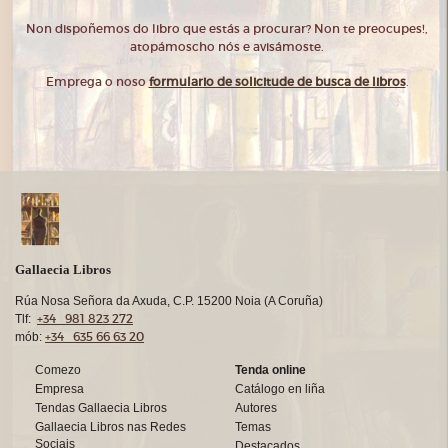
Non dispoñemos do libro que estás a procurar? Non te preocupes!,
atopámoscho nós e avisámoste.
Emprega o noso
formulario de solicitude de busca de libros
.
Gallaecia Libros
Rúa Nosa Señora da Axuda, C.P. 15200 Noia (A Coruña)
+34 981 823 272
Tlf:
+34 635 66 63 20
mób:
Comezo
Tenda online
Empresa
Catálogo en liña
Tendas Gallaecia Libros
Autores
Gallaecia Libros nas Redes
Temas
Sociais
Destacados