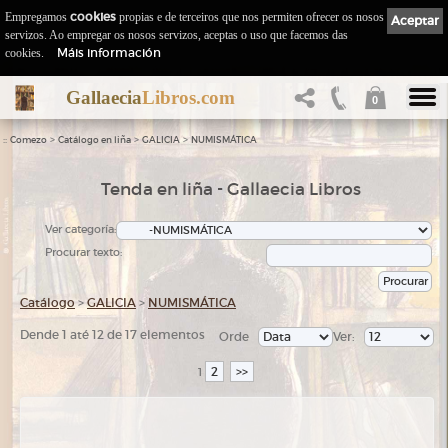
Empregamos
cookies
propias e de terceiros que nos permiten ofrecer os nosos
Aceptar
servizos. Ao empregar os nosos servizos, aceptas o uso que facemos das
Máis información
cookies.
Gallaecia
Libros.com
0
::
>
>
>
Comezo
Catálogo en liña
GALICIA
NUMISMÁTICA
Tenda en liña - Gallaecia Libros
Ver categoría:
Procurar texto:
Catálogo
>
GALICIA
>
NUMISMÁTICA
Dende 1 até 12 de 17 elementos
Orde
Ver:
2
>>
1