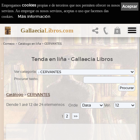
Empregamos
cookies
propias e de terceiros que nos permiten ofrecer os nosos
Aceptar
servizos. Ao empregar os nosos servizos, aceptas o uso que facemos das
Máis información
cookies.
Gallaecia
Libros.com
0
::
>
>
Comezo
Catálogo en liña
CERVANTES
Tenda en liña - Gallaecia Libros
Ver categoría:
Procurar texto:
Catálogo
>
CERVANTES
Dende 1 até 12 de 24 elementos
Orde
Ver:
2
>>
1