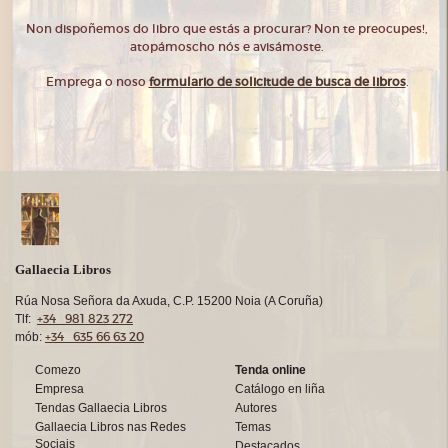
Non dispoñemos do libro que estás a procurar? Non te preocupes!,
atopámoscho nós e avisámoste.
Emprega o noso
formulario de solicitude de busca de libros
.
Gallaecia Libros
Rúa Nosa Señora da Axuda, C.P. 15200 Noia (A Coruña)
+34 981 823 272
Tlf:
+34 635 66 63 20
mób:
Comezo
Tenda online
Empresa
Catálogo en liña
Tendas Gallaecia Libros
Autores
Gallaecia Libros nas Redes
Temas
Sociais
Destacados