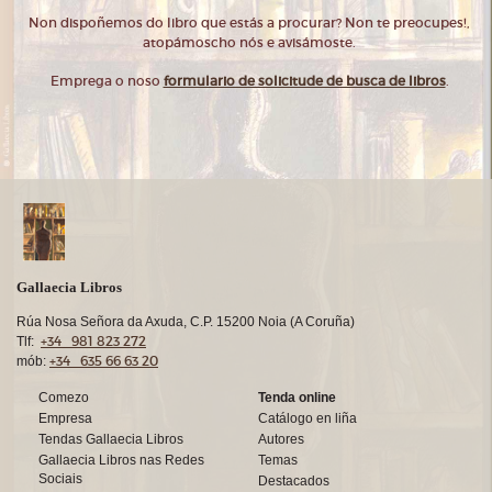
Non dispoñemos do libro que estás a procurar? Non te preocupes!,
atopámoscho nós e avisámoste.
Emprega o noso
formulario de solicitude de busca de libros
.
Gallaecia Libros
Rúa Nosa Señora da Axuda, C.P. 15200 Noia (A Coruña)
+34 981 823 272
Tlf:
+34 635 66 63 20
mób:
Comezo
Tenda online
Empresa
Catálogo en liña
Tendas Gallaecia Libros
Autores
Gallaecia Libros nas Redes
Temas
Sociais
Destacados