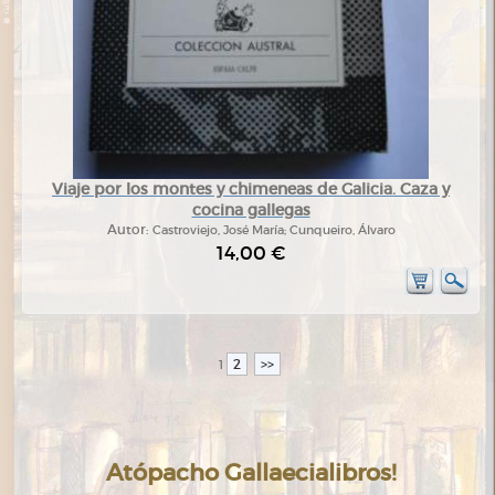
Viaje por los montes y chimeneas de Galicia. Caza y
cocina gallegas
Autor:
Castroviejo, José María; Cunqueiro, Álvaro
14,00 €
2
>>
1
Atópacho Gallaecialibros!