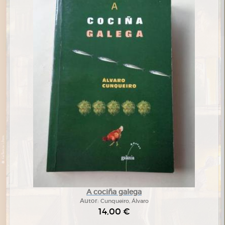
A cociña galega
Autor:
Cunqueiro, Álvaro
14,00 €