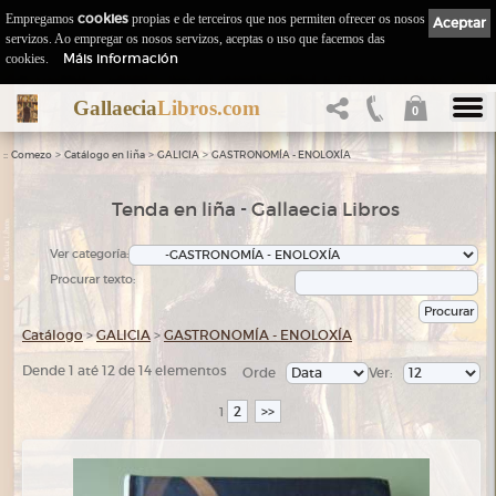
Empregamos
cookies
propias e de terceiros que nos permiten ofrecer os nosos
Aceptar
servizos. Ao empregar os nosos servizos, aceptas o uso que facemos das
Máis información
cookies.
Gallaecia
Libros.com
0
::
>
>
>
Comezo
Catálogo en liña
GALICIA
GASTRONOMÍA - ENOLOXÍA
Tenda en liña - Gallaecia Libros
Ver categoría:
Procurar texto:
Catálogo
>
GALICIA
>
GASTRONOMÍA - ENOLOXÍA
Dende 1 até 12 de 14 elementos
Orde
Ver:
2
>>
1