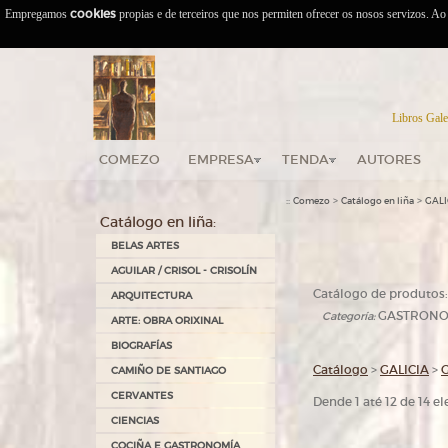
Empregamos
cookies
propias e de terceiros que nos permiten ofrecer os nosos servizos. A
Libros Gale
COMEZO
EMPRESA
TENDA
AUTORES
::
>
>
Comezo
Catálogo en liña
GALI
Catálogo en liña:
BELAS ARTES
AGUILAR / CRISOL - CRISOLÍN
Catálogo de produtos:
ARQUITECTURA
GASTRONOM
Categoría:
ARTE: OBRA ORIXINAL
BIOGRAFÍAS
Catálogo
>
GALICIA
>
CAMIÑO DE SANTIAGO
CERVANTES
Dende 1 até 12 de 14 
CIENCIAS
COCIÑA E GASTRONOMÍA