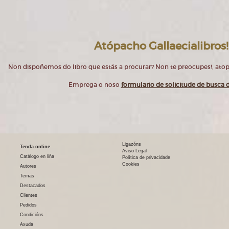
Atópacho Gallaecialibros!
Non dispoñemos do libro que estás a procurar? Non te preocupes!, at
Emprega o noso
formulario de solicitude de busca d
Ligazóns
Tenda online
Aviso Legal
Catálogo en liña
Política de privacidade
Cookies
Autores
Temas
Destacados
Clientes
Pedidos
Condicións
Axuda