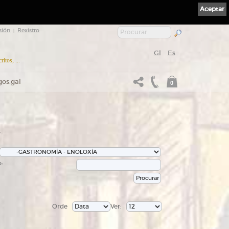
Aceptar
sión
Rexistro
|
Gl
Es
itos, ...
gos.gal
0
s
:
Orde
Ver: