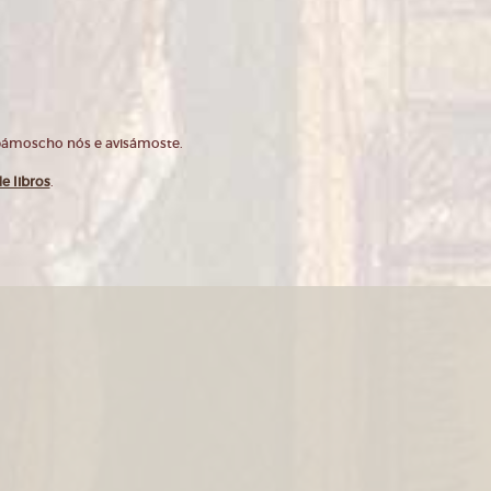
opámoscho nós e avisámoste.
e libros
.