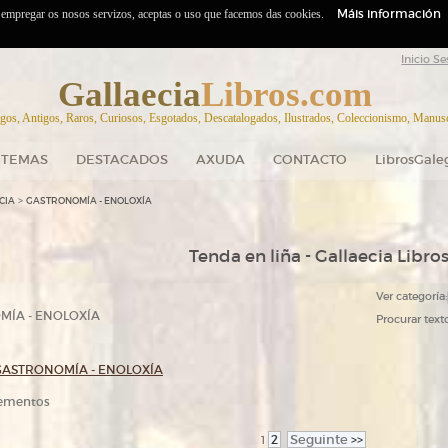
Máis información
o empregar os nosos servizos, aceptas o uso que facemos das cookies.
Inicio Se
Gallaecia
Libros.com
gos, Antigos, Raros, Curiosos, Esgotados, Descatalogados, Ilustrados, Coleccionismo, Manuscr
TEMAS
DESTACADOS
AXUDA
CONTACTO
LibrosGale
>
CIA
GASTRONOMÍA - ENOLOXÍA
Tenda en liña - Gallaecia Libro
Ver categoría:
ÍA - ENOLOXÍA
Procurar texto
GASTRONOMÍA - ENOLOXÍA
elementos
2
Seguinte
>>
1