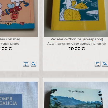
tas con mel
Recetario Chonina (en español)
:
Varios autores
Autor:
Santander Garzo, Asunción (Chonina)
5,00 €
20,00 €