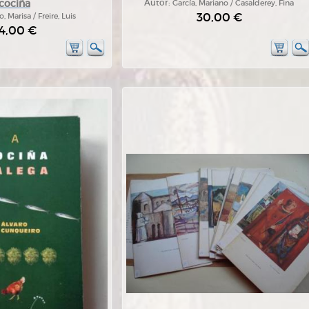
cociña
Autor:
García, Mariano / Casalderey, Fina
30,00 €
o, Marisa / Freire, Luis
4,00 €