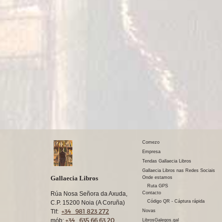
Comezo
Empresa
Tendas Gallaecia Libros
Gallaecia Libros nas Redes Sociais
Gallaecia Libros
Onde estamos
Ruta GPS
Rúa Nosa Señora da Axuda,
Contacto
Código QR - Cáptura rápida
C.P. 15200 Noia (A Coruña)
+34 981 823 272
Tlf:
Novas
+34 635 66 63 20
mób:
LibrosGalegos.gal