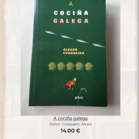
A cociña galega
Autor:
Cunqueiro, Álvaro
14,00 €