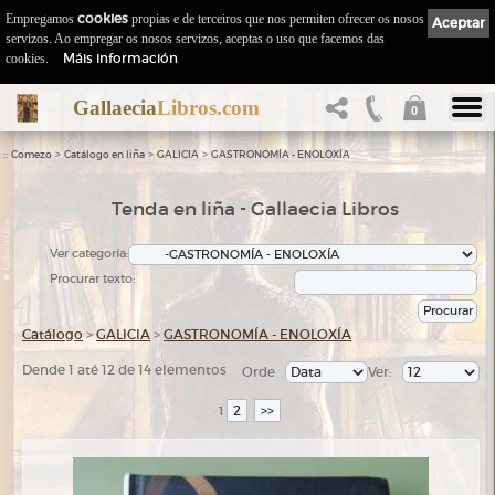
Empregamos
cookies
propias e de terceiros que nos permiten ofrecer os nosos
Aceptar
servizos. Ao empregar os nosos servizos, aceptas o uso que facemos das
Máis información
cookies.
Gallaecia
Libros.com
0
::
>
>
>
Comezo
Catálogo en liña
GALICIA
GASTRONOMÍA - ENOLOXÍA
Tenda en liña - Gallaecia Libros
Ver categoría:
Procurar texto:
Catálogo
>
GALICIA
>
GASTRONOMÍA - ENOLOXÍA
Dende 1 até 12 de 14 elementos
Orde
Ver:
2
>>
1