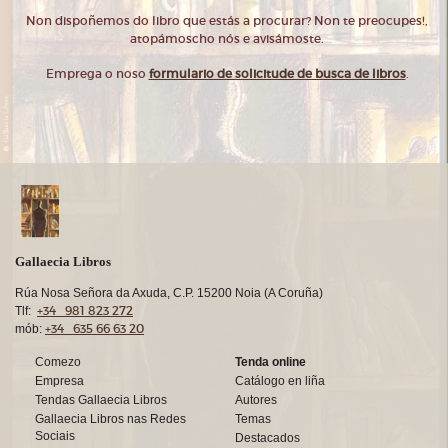
Non dispoñemos do libro que estás a procurar? Non te preocupes!,
atopámoscho nós e avisámoste.
Emprega o noso
formulario de solicitude de busca de libros
.
Gallaecia Libros
Rúa Nosa Señora da Axuda, C.P. 15200 Noia (A Coruña)
+34 981 823 272
Tlf:
+34 635 66 63 20
mób:
Comezo
Tenda online
Empresa
Catálogo en liña
Tendas Gallaecia Libros
Autores
Gallaecia Libros nas Redes
Temas
Sociais
Destacados