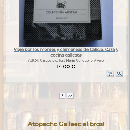
Viaje por los montes y chimeneas de Galicia. Caza y
cocina gallegas
Autor:
Castroviejo, José María; Cunqueiro, Álvaro
14,00 €
2
>>
1
Atópacho Gallaecialibros!