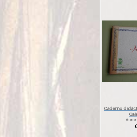
Caderno didácti
Gal
Autor