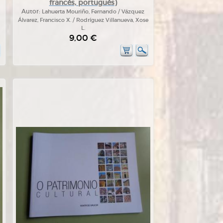
francés, portugués)
Autor:
Lahuerta Mouriño, Fernando / Vázquez
Álvarez, Francisco X. / Rodríguez Villanueva, Xose
L.
9,00 €