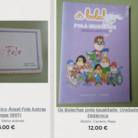
co Ánxel Fole (Letras
Os Bolechas pola igualdade. Unidad
egas 1997)
Didáctica
:
Varios autores
Autor:
Carreiro, Pepe
6,00 €
12,00 €