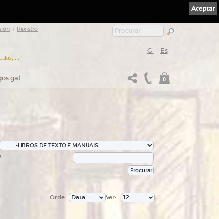
Aceptar
sión
Rexistro
|
Gl
Es
itos, ...
gos.gal
0
s
:
Orde
Ver: