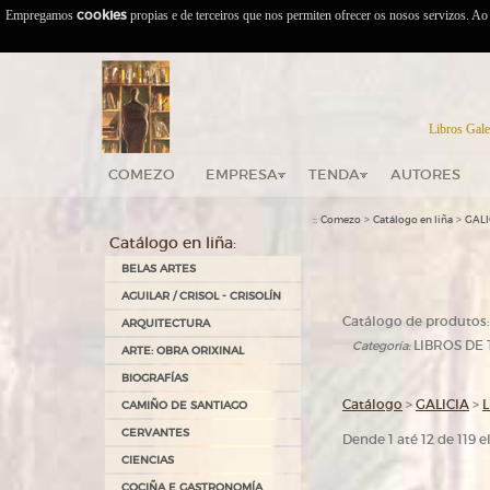
Empregamos
cookies
propias e de terceiros que nos permiten ofrecer os nosos servizos. A
Libros Gale
COMEZO
EMPRESA
TENDA
AUTORES
::
>
>
Comezo
Catálogo en liña
GALI
Catálogo en liña:
BELAS ARTES
AGUILAR / CRISOL - CRISOLÍN
Catálogo de produtos:
ARQUITECTURA
LIBROS DE 
Categoría:
ARTE: OBRA ORIXINAL
BIOGRAFÍAS
Catálogo
>
GALICIA
>
CAMIÑO DE SANTIAGO
CERVANTES
Dende 1 até 12 de 119 
CIENCIAS
COCIÑA E GASTRONOMÍA