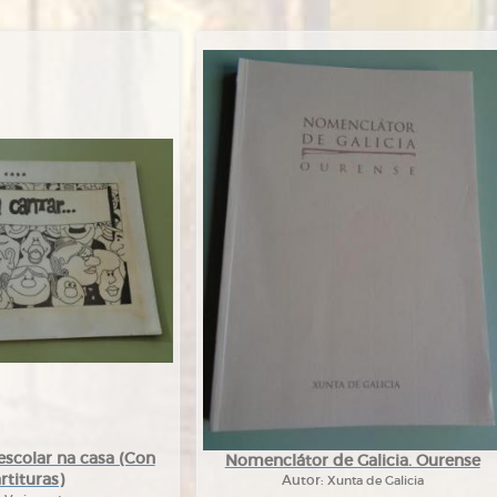
eescolar na casa (Con
Nomenclátor de Galicia. Ourense
rtituras)
Autor:
Xunta de Galicia