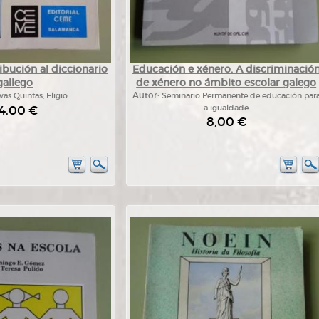
bución al diccionario
Educación e xénero. A discriminació
gallego
de xénero no ámbito escolar galego
vas Quintas, Eligio
Autor:
Seminario Permanente de educación par
4,00 €
a igualdade
8,00 €