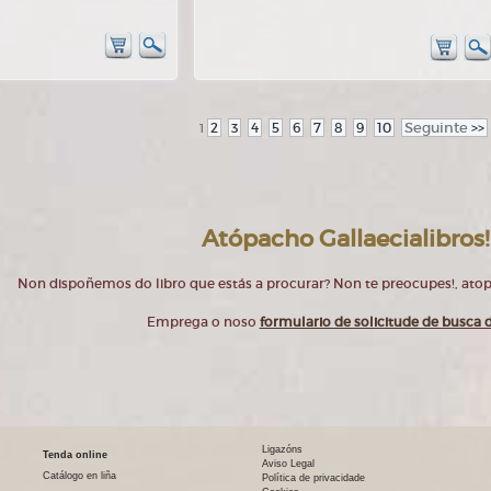
2
3
4
5
6
7
8
9
10
Seguinte
>>
1
Atópacho Gallaecialibros!
Non dispoñemos do libro que estás a procurar? Non te preocupes!, at
Emprega o noso
formulario de solicitude de busca d
Ligazóns
Tenda online
Aviso Legal
Catálogo en liña
Política de privacidade