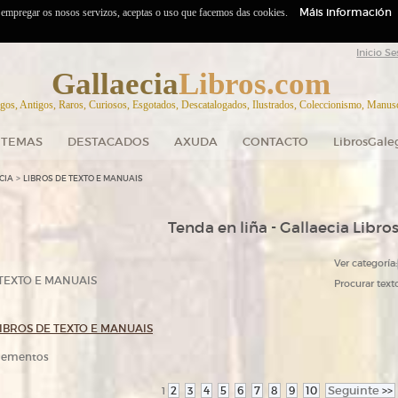
Máis información
o empregar os nosos servizos, aceptas o uso que facemos das cookies.
Inicio Se
Gallaecia
Libros.com
gos, Antigos, Raros, Curiosos, Esgotados, Descatalogados, Ilustrados, Coleccionismo, Manuscr
TEMAS
DESTACADOS
AXUDA
CONTACTO
LibrosGale
>
CIA
LIBROS DE TEXTO E MANUAIS
Tenda en liña - Gallaecia Libro
Ver categoría:
TEXTO E MANUAIS
Procurar texto
LIBROS DE TEXTO E MANUAIS
elementos
2
3
4
5
6
7
8
9
10
Seguinte
>>
1