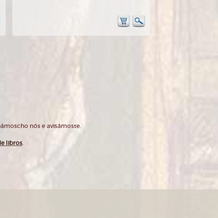
opámoscho nós e avisámoste.
e libros
.