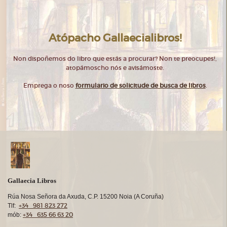
Atópacho Gallaecialibros!
Non dispoñemos do libro que estás a procurar? Non te preocupes!,
atopámoscho nós e avisámoste.
Emprega o noso
formulario de solicitude de busca de libros
.
Gallaecia Libros
Rúa Nosa Señora da Axuda, C.P. 15200 Noia (A Coruña)
+34 981 823 272
Tlf:
+34 635 66 63 20
mób: