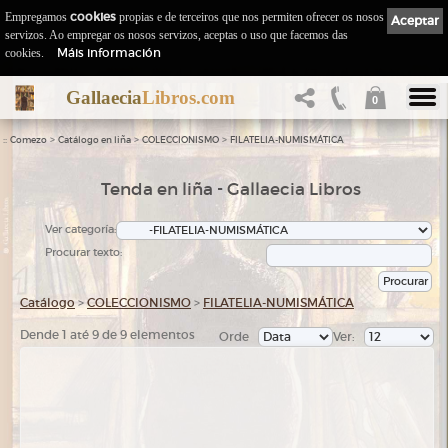
Empregamos
cookies
propias e de terceiros que nos permiten ofrecer os nosos
Aceptar
servizos. Ao empregar os nosos servizos, aceptas o uso que facemos das
Máis información
cookies.
Gallaecia
Libros.com
0
::
>
>
>
Comezo
Catálogo en liña
COLECCIONISMO
FILATELIA-NUMISMÁTICA
Tenda en liña - Gallaecia Libros
Ver categoría:
Procurar texto:
Catálogo
>
COLECCIONISMO
>
FILATELIA-NUMISMÁTICA
Dende 1 até 9 de 9 elementos
Orde
Ver: