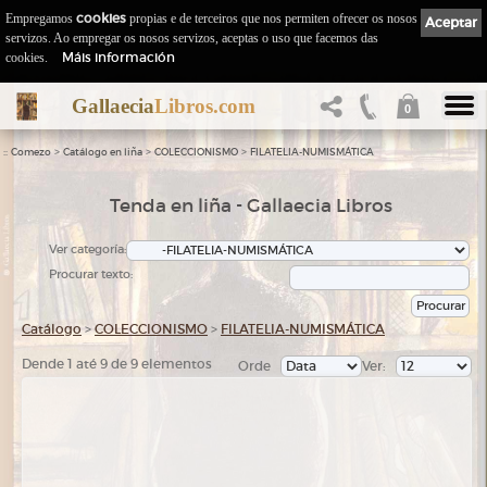
Empregamos
cookies
propias e de terceiros que nos permiten ofrecer os nosos
Aceptar
servizos. Ao empregar os nosos servizos, aceptas o uso que facemos das
Máis información
cookies.
Gallaecia
Libros.com
0
::
>
>
>
Comezo
Catálogo en liña
COLECCIONISMO
FILATELIA-NUMISMÁTICA
Tenda en liña - Gallaecia Libros
Ver categoría:
Procurar texto:
Catálogo
>
COLECCIONISMO
>
FILATELIA-NUMISMÁTICA
Dende 1 até 9 de 9 elementos
Orde
Ver: