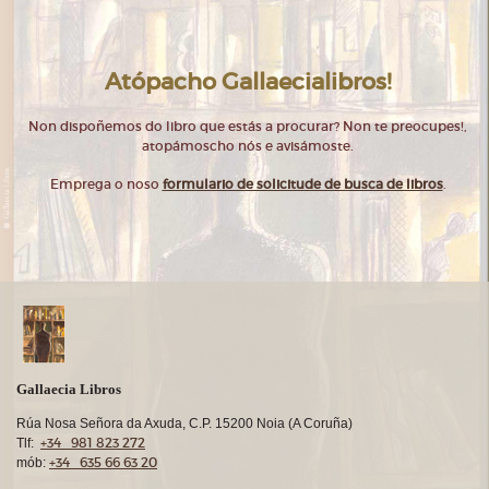
Atópacho Gallaecialibros!
Non dispoñemos do libro que estás a procurar? Non te preocupes!,
atopámoscho nós e avisámoste.
Emprega o noso
formulario de solicitude de busca de libros
.
Gallaecia Libros
Rúa Nosa Señora da Axuda, C.P. 15200 Noia (A Coruña)
+34 981 823 272
Tlf:
+34 635 66 63 20
mób: