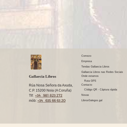
Comezo
Empresa
Tendas Gallaecia Libros
Gallaecia Libros nas Redes Sociais
Gallaecia Libros
Onde estamos
Ruta GPS
Rúa Nosa Señora da Axuda,
Contacto
Código QR - Cáptura rápida
C.P. 15200 Noia (A Coruña)
+34 981 823 272
Tlf:
Novas
+34 635 66 63 20
mób:
LibrosGalegos.gal