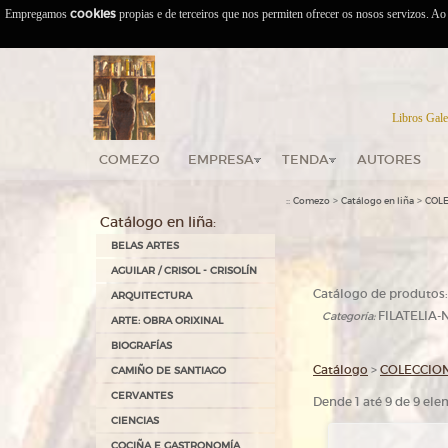
Empregamos
cookies
propias e de terceiros que nos permiten ofrecer os nosos servizos. A
Libros Gale
COMEZO
EMPRESA
TENDA
AUTORES
::
>
>
Comezo
Catálogo en liña
COL
Catálogo en liña:
BELAS ARTES
AGUILAR / CRISOL - CRISOLÍN
Catálogo de produtos:
ARQUITECTURA
FILATELIA
Categoría:
ARTE: OBRA ORIXINAL
BIOGRAFÍAS
Catálogo
>
COLECCIO
CAMIÑO DE SANTIAGO
CERVANTES
Dende 1 até 9 de 9 el
CIENCIAS
COCIÑA E GASTRONOMÍA