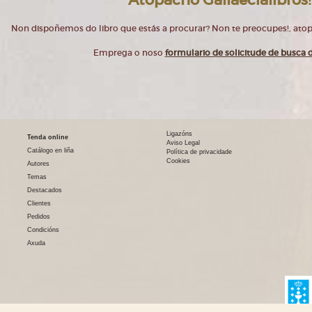
Non dispoñemos do libro que estás a procurar? Non te preocupes!, at
Emprega o noso
formulario de solicitude de busca d
Ligazóns
Tenda online
Aviso Legal
Catálogo en liña
Política de privacidade
Cookies
Autores
Temas
Destacados
Clientes
Pedidos
Condicións
Axuda