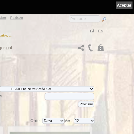
Aceptar
sión
Rexistro
|
Gl
Es
itos, ...
gos.gal
0
s
:
Orde
Ver: