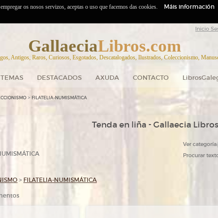
Máis información
o empregar os nosos servizos, aceptas o uso que facemos das cookies.
Inicio Se
Gallaecia
Libros.com
gos, Antigos, Raros, Curiosos, Esgotados, Descatalogados, Ilustrados, Coleccionismo, Manuscr
TEMAS
DESTACADOS
AXUDA
CONTACTO
LibrosGale
>
ECCIONISMO
FILATELIA-NUMISMÁTICA
Tenda en liña - Gallaecia Libro
Ver categoría:
-NUMISMÁTICA
Procurar texto
NISMO
>
FILATELIA-NUMISMÁTICA
ementos