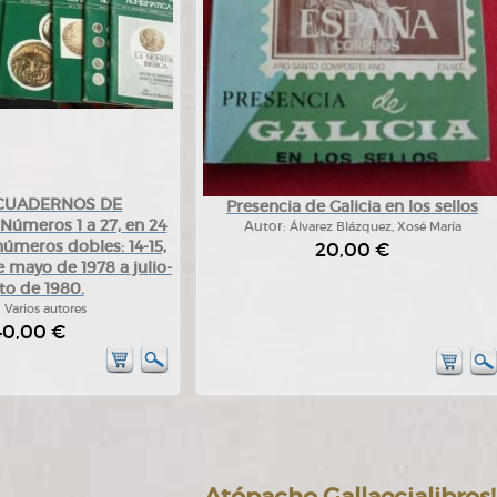
 CUADERNOS DE
Presencia de Galicia en los sellos
úmeros 1 a 27, en 24
Autor:
Álvarez Blázquez, Xosé María
 números dobles: 14-15,
20,00 €
e mayo de 1978 a julio-
to de 1980.
:
Varios autores
40,00 €
Atópacho Gallaecialibros!