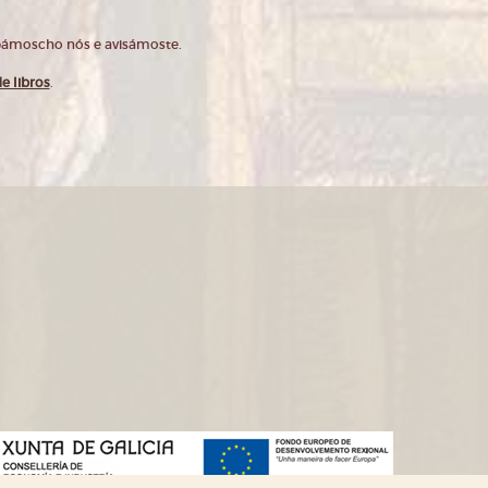
opámoscho nós e avisámoste.
e libros
.