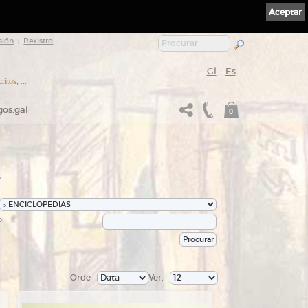
Aceptar
sión
Rexistro
|
Gl
Es
itos, ...
gos.gal
0
s
:
Orde
Ver: