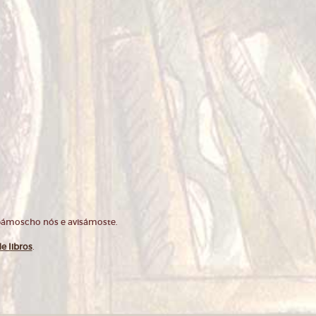
opámoscho nós e avisámoste.
e libros
.