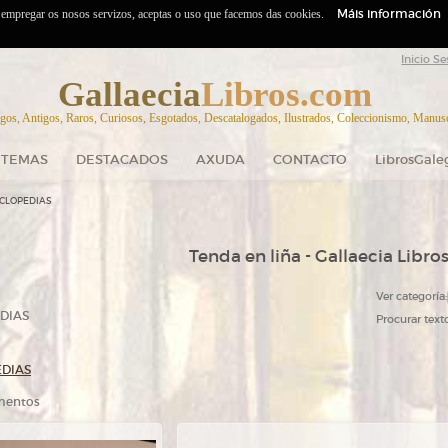
Máis información
o empregar os nosos servizos, aceptas o uso que facemos das cookies.
Inicio Se
Gallaecia
Libros.com
gos, Antigos, Raros, Curiosos, Esgotados, Descatalogados, Ilustrados, Coleccionismo, Manuscr
TEMAS
DESTACADOS
AXUDA
CONTACTO
LibrosGale
ICLOPEDIAS
Tenda en liña - Gallaecia Libro
Ver categoría:
DIAS
Procurar texto
EDIAS
ementos