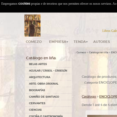
Empregamos
cookies
propias e de terceiros que nos permiten ofrecer os nosos servizos. A
Libros Gale
COMEZO
EMPRESA
TENDA
AUTORES
::
>
>
Comezo
Catálogo en liña
ENC
Catálogo en liña:
BELAS ARTES
AGUILAR / CRISOL - CRISOLÍN
Catálogo de produtos:
ARQUITECTURA
ENCICLOPE
Categoría:
ARTE: OBRA ORIXINAL
BIOGRAFÍAS
Catálogo
>
ENCICLOP
CAMIÑO DE SANTIAGO
CERVANTES
Dende 1 até 4 de 4 el
CIENCIAS
COCIÑA E GASTRONOMÍA