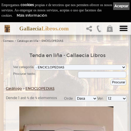
Empregamos
cookies
propias e de terceiros que nos permiten ofrecer os nosos
Aceptar
servizos. Ao empregar os nosos servizos, aceptas o uso que facemos das
Máis información
cookies.
Gallaecia
Libros.com
0
::
>
>
Comezo
Catálogo en liña
ENCICLOPEDIAS
Tenda en liña - Gallaecia Libros
Ver categoría:
Procurar texto:
Catálogo
>
ENCICLOPEDIAS
Dende 1 até 4 de 4 elementos
Orde
Ver: