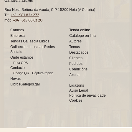
Gallaecia Libros
Rúa Nosa Señora da Axuda, C.P. 15200 Noia (A Coruña)
+34 981 823 272
Tlf:
+34 635 66 63 20
mób:
Comezo
Tenda online
Empresa
Catálogo en liña
Tendas Gallaecia Libros
Autores
Gallaecia Libros nas Redes
Temas
Sociais
Destacados
Onde estamos
Clientes
Ruta GPS
Pedidos
Contacto
Condicións
Código QR - Cáptura rápida
Axuda
Novas
LibrosGalegos.gal
Ligazóns
Aviso Legal
Política de privacidade
Cookies