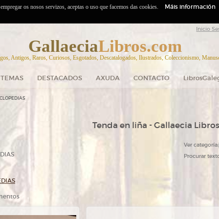
Máis información
o empregar os nosos servizos, aceptas o uso que facemos das cookies.
Inicio Se
Gallaecia
Libros.com
gos, Antigos, Raros, Curiosos, Esgotados, Descatalogados, Ilustrados, Coleccionismo, Manuscr
TEMAS
DESTACADOS
AXUDA
CONTACTO
LibrosGale
ICLOPEDIAS
Tenda en liña - Gallaecia Libro
Ver categoría:
DIAS
Procurar texto
EDIAS
ementos