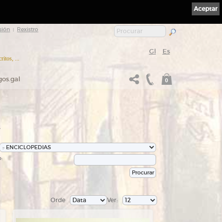
Aceptar
sión
Rexistro
|
Gl
Es
itos, ...
gos.gal
0
s
:
Orde
Ver: