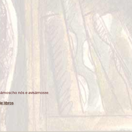
opámoscho nós e avisámoste.
e libros
.