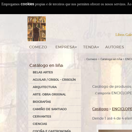
Empregamos
cookies
propias e de terceiros que nos permiten ofrecer os nosos servizos. A
Libros Gale
COMEZO
EMPRESA
TENDA
AUTORES
::
>
>
Comezo
Catálogo en liña
ENC
Catálogo en liña:
BELAS ARTES
AGUILAR / CRISOL - CRISOLÍN
Catálogo de produtos:
ARQUITECTURA
ENCICLOPE
Categoría:
ARTE: OBRA ORIXINAL
BIOGRAFÍAS
Catálogo
>
ENCICLOP
CAMIÑO DE SANTIAGO
CERVANTES
Dende 1 até 4 de 4 el
CIENCIAS
COCIÑA E GASTRONOMÍA