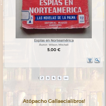
Espías en Norteamérica
Autor:
Wilson, Mitchell
5,00 €
2
3
4
5
>>
1
Atópacho Gallaecialibros!