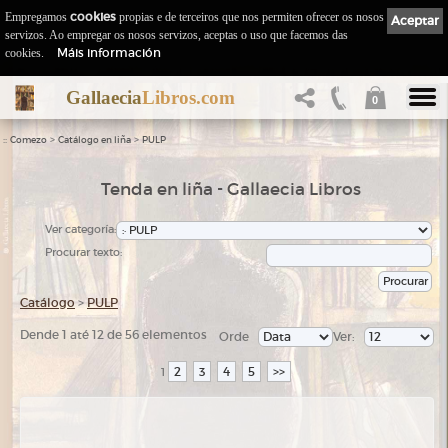
Empregamos
cookies
propias e de terceiros que nos permiten ofrecer os nosos
Aceptar
servizos. Ao empregar os nosos servizos, aceptas o uso que facemos das
Máis información
cookies.
Gallaecia
Libros.com
0
::
>
>
Comezo
Catálogo en liña
PULP
Tenda en liña - Gallaecia Libros
Ver categoría:
Procurar texto:
Catálogo
>
PULP
Dende 1 até 12 de 56 elementos
Orde
Ver:
2
3
4
5
>>
1