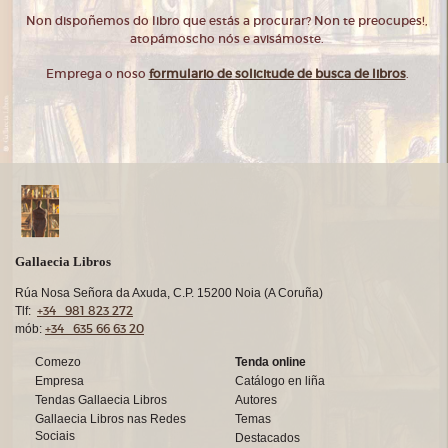
Non dispoñemos do libro que estás a procurar? Non te preocupes!,
atopámoscho nós e avisámoste.
Emprega o noso
formulario de solicitude de busca de libros
.
Gallaecia Libros
Rúa Nosa Señora da Axuda, C.P. 15200 Noia (A Coruña)
+34 981 823 272
Tlf:
+34 635 66 63 20
mób:
Comezo
Tenda online
Empresa
Catálogo en liña
Tendas Gallaecia Libros
Autores
Gallaecia Libros nas Redes
Temas
Sociais
Destacados