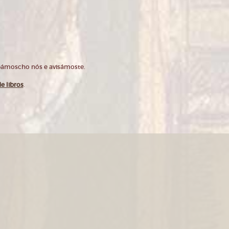
opámoscho nós e avisámoste.
e libros
.