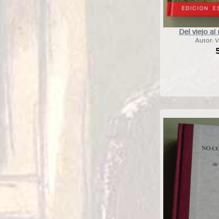
Del viejo a
Autor:
V