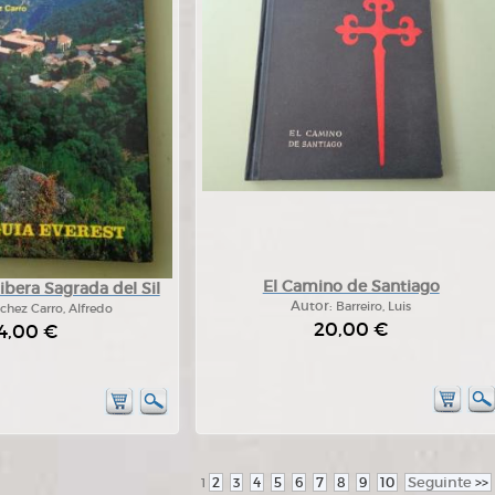
El Camino de Santiago
Ribera Sagrada del Sil
Autor:
Barreiro, Luis
chez Carro, Alfredo
20,00 €
4,00 €
2
3
4
5
6
7
8
9
10
Seguinte
>>
1