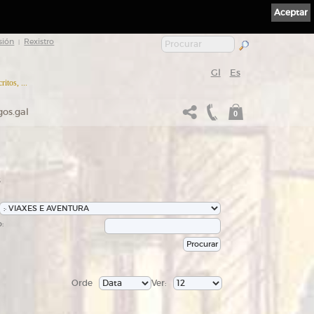
Aceptar
sión
Rexistro
|
Gl
Es
itos, ...
gos.gal
0
s
:
Orde
Ver: