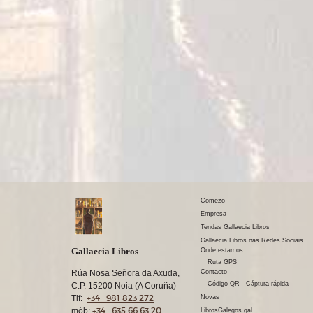
Comezo
Empresa
Tendas Gallaecia Libros
Gallaecia Libros nas Redes Sociais
Gallaecia Libros
Onde estamos
Ruta GPS
Rúa Nosa Señora da Axuda,
Contacto
Código QR - Cáptura rápida
C.P. 15200 Noia (A Coruña)
+34 981 823 272
Tlf:
Novas
+34 635 66 63 20
mób:
LibrosGalegos.gal