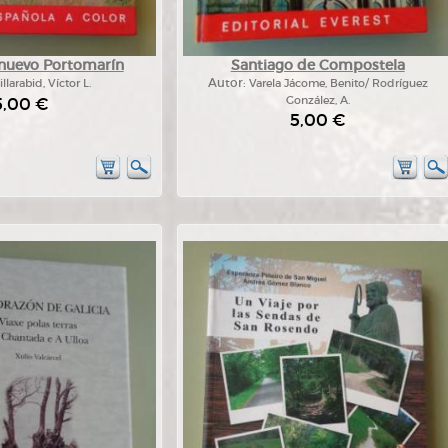
l nuevo Portomarín
Santiago de Compostela
illarabid, Víctor L.
Autor:
Varela Jácome, Benito/ Rodríguez
5,00 €
González, A.
5,00 €