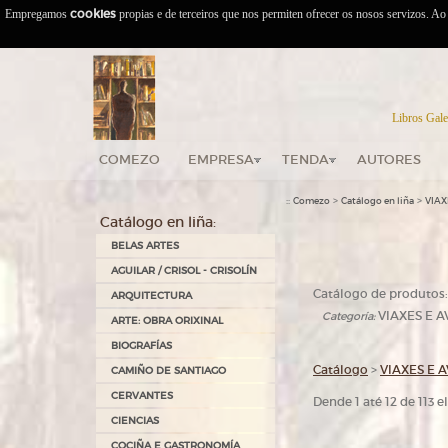
Empregamos
cookies
propias e de terceiros que nos permiten ofrecer os nosos servizos. A
Libros Gale
COMEZO
EMPRESA
TENDA
AUTORES
::
>
>
Comezo
Catálogo en liña
VIAX
Catálogo en liña:
BELAS ARTES
AGUILAR / CRISOL - CRISOLÍN
Catálogo de produtos:
ARQUITECTURA
VIAXES E 
Categoría:
ARTE: OBRA ORIXINAL
BIOGRAFÍAS
Catálogo
>
VIAXES E 
CAMIÑO DE SANTIAGO
CERVANTES
Dende 1 até 12 de 113 
CIENCIAS
COCIÑA E GASTRONOMÍA