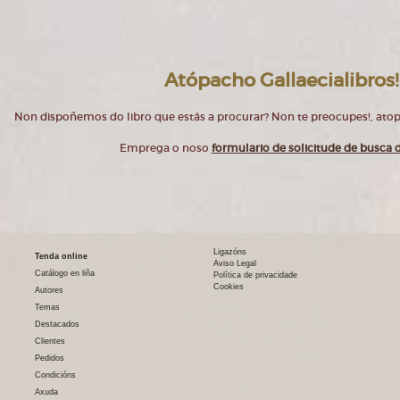
Atópacho Gallaecialibros!
Non dispoñemos do libro que estás a procurar? Non te preocupes!, at
Emprega o noso
formulario de solicitude de busca d
Ligazóns
Tenda online
Aviso Legal
Catálogo en liña
Política de privacidade
Cookies
Autores
Temas
Destacados
Clientes
Pedidos
Condicións
Axuda