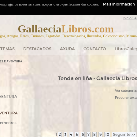
Máis información
o empregar os nosos servizos, aceptas o uso que facemos das cookies.
Inicio Se
Gallaecia
Libros.com
gos, Antigos, Raros, Curiosos, Esgotados, Descatalogados, Ilustrados, Coleccionismo, Manuscr
TEMAS
DESTACADOS
AXUDA
CONTACTO
LibrosGale
ES E AVENTURA
Tenda en liña - Gallaecia Libro
Ver categoría:
AVENTURA
Procurar texto
AVENTURA
elementos
2
3
4
5
6
7
8
9
10
Seguinte
>>
1