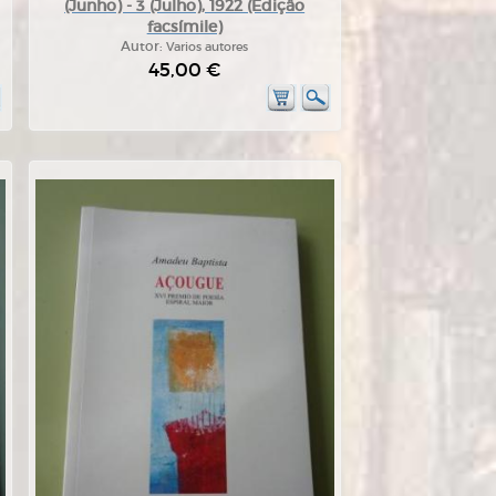
(Junho) - 3 (Julho), 1922 (Ediçâo
facsímile)
Autor:
Varios autores
45,00 €