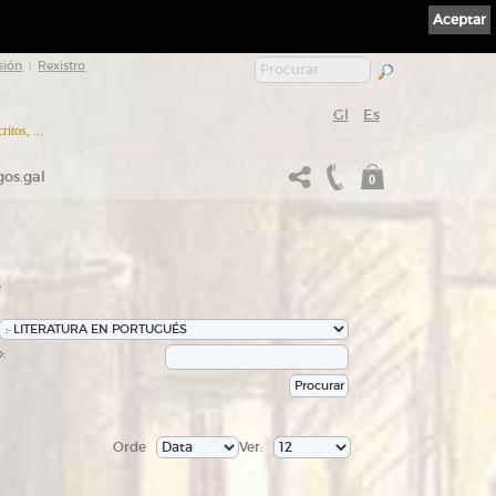
Aceptar
sión
Rexistro
|
Gl
Es
itos, ...
gos.gal
0
s
:
Orde
Ver: