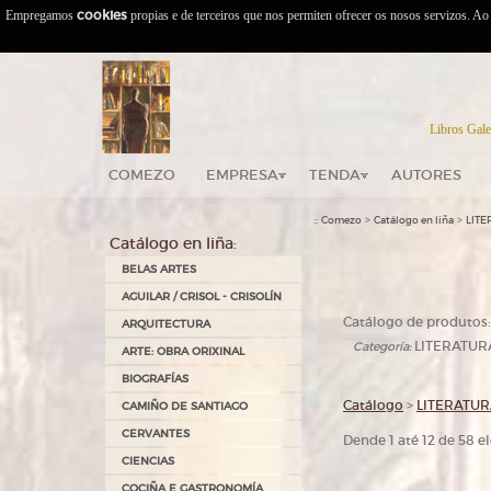
Empregamos
cookies
propias e de terceiros que nos permiten ofrecer os nosos servizos. A
Libros Gale
COMEZO
EMPRESA
TENDA
AUTORES
::
>
>
Comezo
Catálogo en liña
LIT
Catálogo en liña:
BELAS ARTES
AGUILAR / CRISOL - CRISOLÍN
Catálogo de produtos:
ARQUITECTURA
LITERATUR
Categoría:
ARTE: OBRA ORIXINAL
BIOGRAFÍAS
Catálogo
>
LITERATU
CAMIÑO DE SANTIAGO
CERVANTES
Dende 1 até 12 de 58 
CIENCIAS
COCIÑA E GASTRONOMÍA