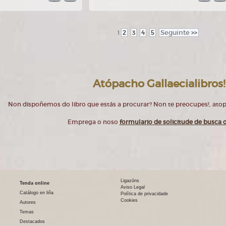
2
3
4
5
Seguinte
>>
1
Atópacho Gallaecialibros!
Non dispoñemos do libro que estás a procurar? Non te preocupes!, at
Emprega o noso
formulario de solicitude de busca d
Ligazóns
Tenda online
Aviso Legal
Catálogo en liña
Política de privacidade
Cookies
Autores
Temas
Destacados