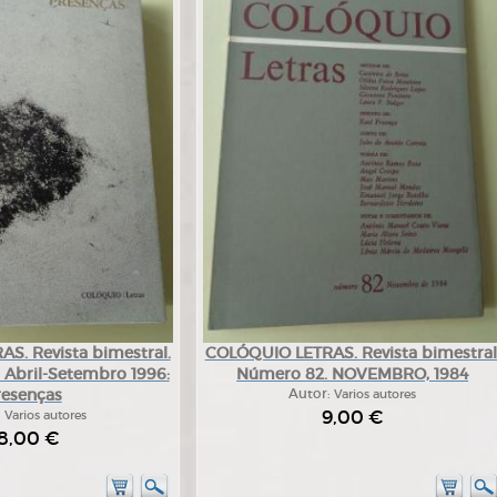
S. Revista bimestral.
COLÓQUIO LETRAS. Revista bimestral
 Abril-Setembro 1996:
Número 82. NOVEMBRO, 1984
resenças
Autor:
Varios autores
9,00 €
:
Varios autores
8,00 €