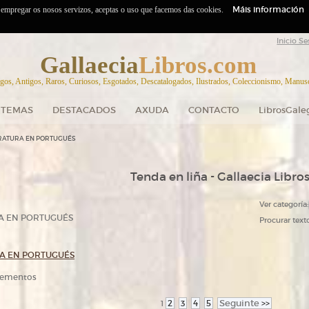
Máis información
o empregar os nosos servizos, aceptas o uso que facemos das cookies.
Inicio Se
Gallaecia
Libros.com
gos, Antigos, Raros, Curiosos, Esgotados, Descatalogados, Ilustrados, Coleccionismo, Manuscr
TEMAS
DESTACADOS
AXUDA
CONTACTO
LibrosGale
ERATURA EN PORTUGUÉS
Tenda en liña - Gallaecia Libro
Ver categoría:
A EN PORTUGUÉS
Procurar texto
RA EN PORTUGUÉS
elementos
2
3
4
5
Seguinte
>>
1