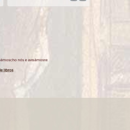
opámoscho nós e avisámoste.
e libros
.