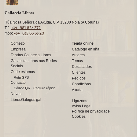
Gallaecia Libros
Rúa Nosa Señora da Axuda, C.P. 15200 Noia (A Coruña)
+34 981 823 272
Tlf:
+34 635 66 63 20
mób:
Comezo
Tenda online
Empresa
Catálogo en liña
Tendas Gallaecia Libros
Autores
Gallaecia Libros nas Redes
Temas
Sociais
Destacados
Onde estamos
Clientes
Ruta GPS
Pedidos
Contacto
Condicións
Código QR - Cáptura rápida
Axuda
Novas
LibrosGalegos.gal
Ligazóns
Aviso Legal
Política de privacidade
Cookies