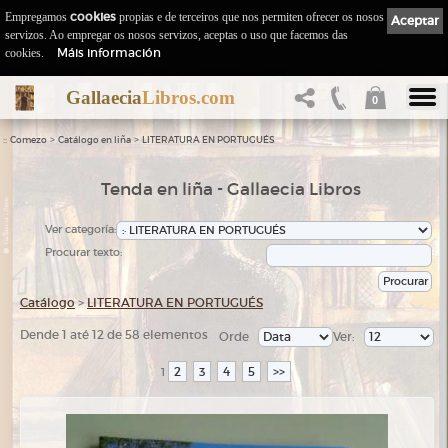
Empregamos
cookies
propias e de terceiros que nos permiten ofrecer os nosos
Aceptar
servizos. Ao empregar os nosos servizos, aceptas o uso que facemos das
Máis información
cookies.
Gallaecia
Libros.com
0
::
>
>
Comezo
Catálogo en liña
LITERATURA EN PORTUGUÉS
Tenda en liña - Gallaecia Libros
Ver categoría:
Procurar texto:
Catálogo
>
LITERATURA EN PORTUGUÉS
Dende 1 até 12 de 58 elementos
Orde
Ver:
2
3
4
5
>>
1