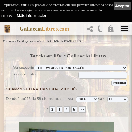
Empregamos
cookies
propias e de terceiros que nos permiten ofrecer os nosos
Aceptar
servizos. Ao empregar os nosos servizos, aceptas o uso que facemos das
Máis información
cookies.
Gallaecia
Libros.com
0
::
>
>
Comezo
Catálogo en liña
LITERATURA EN PORTUGUÉS
Tenda en liña - Gallaecia Libros
Ver categoría:
Procurar texto:
Catálogo
>
LITERATURA EN PORTUGUÉS
Dende 1 até 12 de 58 elementos
Orde
Ver:
2
3
4
5
>>
1