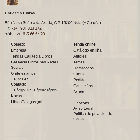
Gallaecia Libros
Rúa Nosa Señora da Axuda, C.P. 15200 Noia (A Coruña)
+34 981 823 272
Tlf:
+34 635 66 63 20
mób:
Comezo
Tenda online
Empresa
Catálogo en liña
Tendas Gallaecia Libros
Autores
Gallaecia Libros nas Redes
Temas
Sociais
Destacados
Onde estamos
Clientes
Ruta GPS
Pedidos
Contacto
Condicións
Código QR - Cáptura rápida
Axuda
Novas
LibrosGalegos.gal
Ligazóns
Aviso Legal
Política de privacidade
Cookies